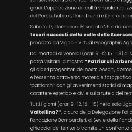
gradi. L’applicazione di realtà virtuale, r
del Parco, habitat, flora, fauna e itinerari rap
Sabato 17, domenica 18, sabato 25 e domenic
tesori nascosti della valle dello Scersc
prodotta da Vigea - Virtual Geographic Ag
Dal martedì al venerdì (orari 9 -12, 15 – 18) al
potrà visitare la mostra
“Patriarchi Arbor
gli alberi progenitori dei nostri boschi, dorm
e l’essenza attraverso materiale fotografico 
“patriarchi” con gli avvenimenti storici di mag
carattere estetico e civile sulla tutela del te
Tutti i giorni (orari 9 -12, 15 – 18) nella sala 
Valtellina?”
, a cura della Delegazione Fai d
Fondazione Bombardieri, di Sev e della Fondaz
ghiacciai del territorio tramite un confronto