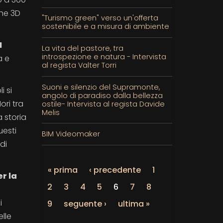
che 3D
"Turismo green" verso un'offerta
sostenibile e a misura di ambiente
I
La vita del pastore, tra
introspezione e natura - Intervista
a e
al regista Valter Torri
Suoni e silenzio del Supramonte,
i si
angolo di paradiso dalla bellezza
ori tra
ostile- Intervista al regista Davide
Melis
a storia
uesti
BIM Videomaker
di
« prima
‹ precedente
1
r la
2
3
4
5
6
7
8
i
9
seguente ›
ultima »
elle