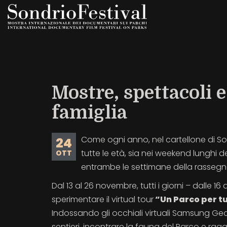
Salta
al
contenuto
principale
Mostre, spettacoli 
famiglia
Come ogni anno, nel cartellone di 
24
tutte le età, sia nei weekend lunghi d
OTT
entrambe le settimane della rassegn
Dal 13 al 26 novembre, tutti i giorni – dalle 16
sperimentare il virtual tour
“Un Parco per tu
Indossando gli occhiali virtuali Samsung Gea
sentieri, incontrare la fauna del Parco e ra