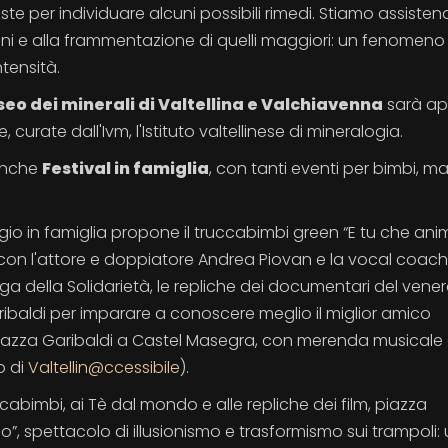
te per individuare alcuni possibili rimedi. Stiamo assiste
sioni e alla frammentazione di quelli maggiori: un fenomen
tensità.
eo dei minerali di Valtellina e Valchiavenna
sarà ap
e, curate dall'Ivm, l'Istituto valtellinese di mineralogia.
 anche
Festival in famiglia
, con tanti eventi per bimbi,
io in famiglia propone il truccabimbi green “E tu che ani
ce con l'attore e doppiatore Andrea Piovan e la vocal coach
a della Solidarietà, le repliche dei documentari del vener
aribaldi per imparare a conoscere meglio il miglior amico
iazza Garibaldi a Castel Masegra, con merenda musicale 
o di
Valtellin@ccessibile
).
abimbi, ai Tè dal mondo e alle repliche dei film, piazza
”, spettacolo di illusionismo e trasformismo sui trampoli: