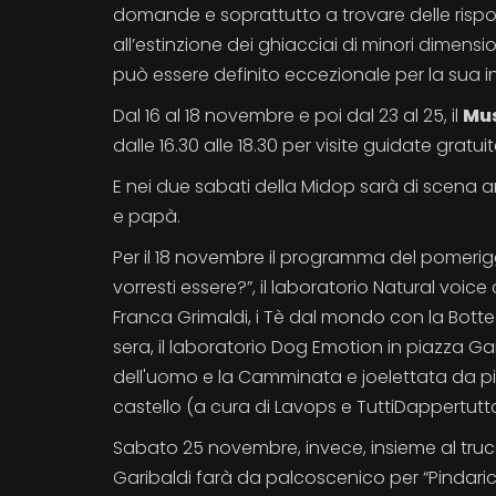
domande e soprattutto a trovare delle rispos
all’estinzione dei ghiacciai di minori dimen
può essere definito eccezionale per la sua in
Dal 16 al 18 novembre e poi dal 23 al 25, il
Mus
dalle 16.30 alle 18.30 per visite guidate gratuit
E nei due sabati della Midop sarà di scena
e papà.
Per il 18 novembre il programma del pomerigg
vorresti essere?”, il laboratorio Natural voi
Franca Grimaldi, i Tè dal mondo con la Botteg
sera, il laboratorio Dog Emotion in piazza G
dell'uomo e la Camminata e joelettata da p
castello (a cura di Lavops e TuttiDappertutt
Sabato 25 novembre, invece, insieme al trucc
Garibaldi farà da palcoscenico per “Pindarico