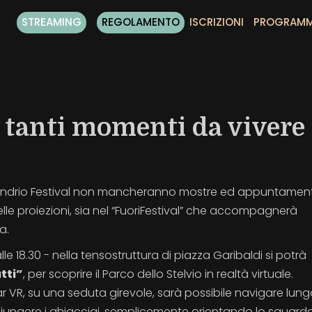
STREAMING
REGOLAMENTO
ISCRIZIONI
PROGRAM
e tanti momenti da vivere
Sondrio Festival non mancheranno mostre ed appuntament
elle proiezioni, sia nel “FuoriFestival” che accompagnerà
a.
 alle 18.30 - nella tensostruttura di piazza Garibaldi si potrà
tti”
, per scoprire il Parco dello Stelvio in realtà virtuale.
r VR, su una seduta girevole, sarà possibile navigare lungo
ggiungere i ghiacciai, semplicemente orientando lo sguard