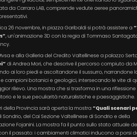
ealizzata da Carraro LAB, comprende vedute aeree panorami
presentativi.
a 26 novembre, in piazza Garibaldi si potrà assistere a
“
en”
, un'animazione 3D con la regia di Tommaso Santagat
ency.
 Mvsa e alla Galleria del Credito Valtellinese a palazzo Sertol
ei”
di Andrea Mori, che descrive il percorso compiuto da M
endo ai loro piedi e ascoltandone il sussurro, narrandone l
e campioni botanici e geologici, intersecando le vite di q
gior rilievo. Una mostra che si trasforma in una riflessione 
rritorio e le sue peculiarità naturalistiche e paesaggistiche.
Ligari della Provincia sarà aperta la mostra
“Quali scenari pe
i Sondrio, del Cai Sezione Valtellinese di Sondrio e della
ione Fojanini. La mostra fa il punto sullo stato attuale de
 con il passato: i cambiamenti climatici inducono a porsi d