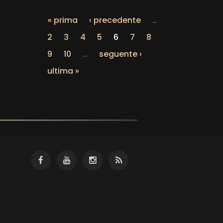
« prima
‹ precedente
…
2
3
4
5
6
7
8
9
10
…
seguente ›
ultima »