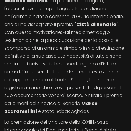
asiatico dell'Iran"
: la passione del regista,
l'accuratezza del reportage sulla condizione
dell'animale hanno convinto la Giuria internazionale,
che gli ha assegnato il premio
"Città di Sondrio"
.
Con questa motivazione: ≪Il mediometraggio
testimonia che la preoccupazione per la possibile
scomparsa di un animale simbolo in via di estinzione
definitiva e la sua assoluta necessità di tutela sono
sentimenti universali che appartengono all’intera
umanità≫. La serata finale della manifestazione, che
si è appena chiusa al Teatro Sociale, ha incoronato il
regista iraniano che aveva presentato di persona il
suo documentario venerdì scorso. A ritirare il premio
dalle mani del sindaco di Sondrio
Marco
Scaramellini
è stato Bobak Aghdasi.
La premiazione del vincitore della XXXIII Mostra
Internazionale dei Documentari sui Parchi è stata