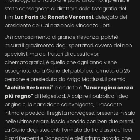
monologo di un orso che parla all'uomo. Il premio è
stato consegnato al direttore della fotografia del
film
Luc Paris
da
Renato Veronesi
, delegato del
presidente del Cai nazionale Vincenzo Torti.
Un riconoscimento di grande rilevanza, poiché
misura il gradimento degli spettatori, ovvero dei non
specialisti ma dei fruitori di questi lavori
cinematografici, è quello che ogni anno viene
assegnato dalla Giuria del pubblico, formata da 25
persone e presieduta da Arrigo Mattiussi. Il premio
"Achille Berbenni"
è andato a
"Una regina senza
più regno"
di Helgestad. A colpire il pubblico l'idea
originale, la narrazione coinvolgente, il racconto
intimo e poetico. Il regista norvegese, presente in sala
nelle ultime serate, lascia Sondrio con ben due premi.
La Giuria degli studenti, formata da tre classi dei licei
Piazzi Perpenti e Donegani e dell'Istituto agrario, che