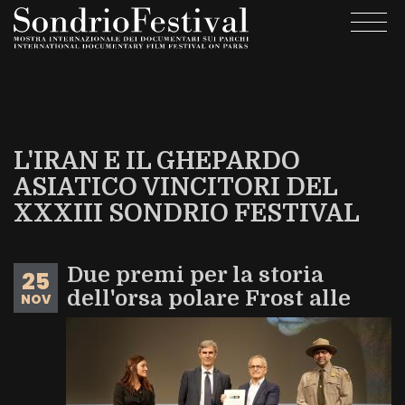
Salta
Togg
al
navi
contenuto
principale
L'IRAN E IL GHEPARDO
ASIATICO VINCITORI DEL
XXXIII SONDRIO FESTIVAL
Due premi per la storia
25
dell'orsa polare Frost alle
NOV