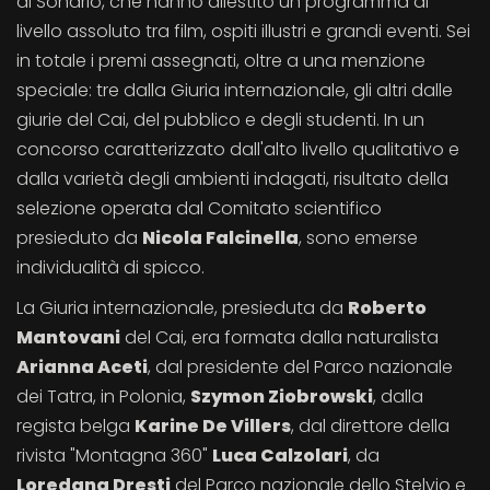
di Sondrio, che hanno allestito un programma di
livello assoluto tra film, ospiti illustri e grandi eventi. Sei
in totale i premi assegnati, oltre a una menzione
speciale: tre dalla Giuria internazionale, gli altri dalle
giurie del Cai, del pubblico e degli studenti. In un
concorso caratterizzato dall'alto livello qualitativo e
dalla varietà degli ambienti indagati, risultato della
selezione operata dal Comitato scientifico
presieduto da
Nicola Falcinella
, sono emerse
individualità di spicco.
La Giuria internazionale, presieduta da
Roberto
Mantovani
del Cai, era formata dalla naturalista
Arianna Aceti
, dal presidente del Parco nazionale
dei Tatra, in Polonia,
Szymon Ziobrowski
, dalla
regista belga
Karine De Villers
, dal direttore della
rivista "Montagna 360"
Luca Calzolari
, da
Loredana Dresti
del Parco nazionale dello Stelvio e