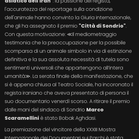
asiatico dell'Iran"
: la passione del regista,
l'accuratezza del reportage sulla condizione
dell'animale hanno convinto la Giuria internazionale,
che gli ha assegnato il premio
"Città di Sondrio"
.
Con questa motivazione: ≪Il mediometraggio
testimonia che la preoccupazione per la possibile
scomparsa di un animale simbolo in via di estinzione
definitiva e la sua assoluta necessità di tutela sono
sentimenti universali che appartengono all’intera
umanità≫. La serata finale della manifestazione, che
si è appena chiusa al Teatro Sociale, ha incoronato il
regista iraniano che aveva presentato di persona il
suo documentario venerdì scorso. A ritirare il premio
dalle mani del sindaco di Sondrio
Marco
Scaramellini
è stato Bobak Aghdasi.
La premiazione del vincitore della XXXIII Mostra
Internazionale dei Documentari sui Parchi è stata