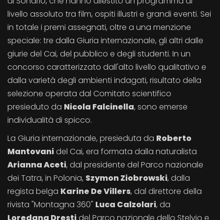
di Sondrio, che hanno allestito un programma di
livello assoluto tra film, ospiti illustri e grandi eventi. Sei
in totale i premi assegnati, oltre a una menzione
speciale: tre dalla Giuria internazionale, gli altri dalle
giurie del Cai, del pubblico e degli studenti. In un
concorso caratterizzato dall'alto livello qualitativo e
dalla varietà degli ambienti indagati, risultato della
selezione operata dal Comitato scientifico
presieduto da
Nicola Falcinella
, sono emerse
individualità di spicco.
La Giuria internazionale, presieduta da
Roberto
Mantovani
del Cai, era formata dalla naturalista
Arianna Aceti
, dal presidente del Parco nazionale
dei Tatra, in Polonia,
Szymon Ziobrowski
, dalla
regista belga
Karine De Villers
, dal direttore della
rivista "Montagna 360"
Luca Calzolari
, da
Loredana Dresti
del Parco nazionale dello Stelvio e