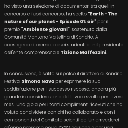
ha visto una selezione di documentari tra quelli in
concorso e fuori concorso, ha scelto
"Earth - The
nature of our planet - Episode 01: air"
per il
premio
"Ambiente giovani"
, sostenuto dalla
Comunità Montana Valtellina di Sondrio. A
consegnare il premio alcuni studenti con il presidente
dell'ente comprensoriale
Tiziano Maffezzini
.
In conclusione, è salita sul palco il direttore di Sondrio
Festival
Simona Nava
per esprimere la sua
soddisfazione per il successo riscosso, ancora più
grande in considerazione del lavoro svolto per diversi
mesi. Una gioia per i tanti complimenti ricevuti che ha
voluto condividere con chi ha collaborato e con i
componenti del Comitato scientifico. Un arrivederci
all'anno prossimo per la XXXIV edizione e per una