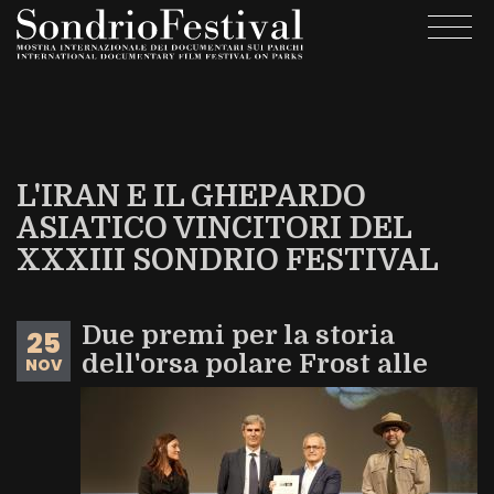
Salta
Togg
al
navi
contenuto
principale
L'IRAN E IL GHEPARDO
ASIATICO VINCITORI DEL
XXXIII SONDRIO FESTIVAL
Due premi per la storia
25
dell'orsa polare Frost alle
NOV