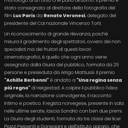
monologo di un orso che parla all'uomo. Il premio è
stato consegnato al direttore della fotografia del
film
Luc Paris
da
Renato Veronesi
, delegato del
presidente del Cai nazionale Vincenzo Torti.
Un riconoscimento di grande rilevanza, poiché
misura il gradimento degli spettatori, ovvero dei non
specialisti ma dei fruitori di questi lavori
cinematografici, è quello che ogni anno viene
assegnato dalla Giuria del pubblico, formata da 25
persone e presieduta da Arrigo Mattiussi. Il premio
"Achille Berbenni"
è andato a
"Una regina senza
più regno"
di Helgestad. A colpire il pubblico l'idea
originale, la narrazione coinvolgente, il racconto
intimo e poetico. Il regista norvegese, presente in sala
nelle ultime serate, lascia Sondrio con ben due premi.
La Giuria degli studenti, formata da tre classi dei licei
Piazzi Perpenti e Donegani e dell'Istituto agrario, che