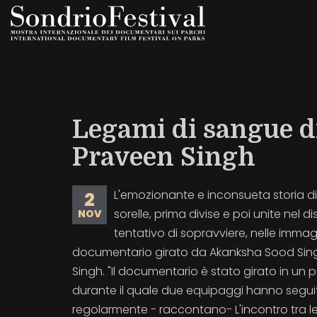
Salta
al
contenuto
principale
Legami di sangue 
Praveen Singh
L'emozionante e inconsueta storia di 
2
sorelle, prima divise e poi unite nel d
NOV
tentativo di sopravviere, nelle immagi
documentario girato da Akanksha Sood Sin
Singh. "Il documentario è stato girato in un 
durante il quale due equipaggi hanno seguito
regolarmente - raccontano- L'incontro tra le 