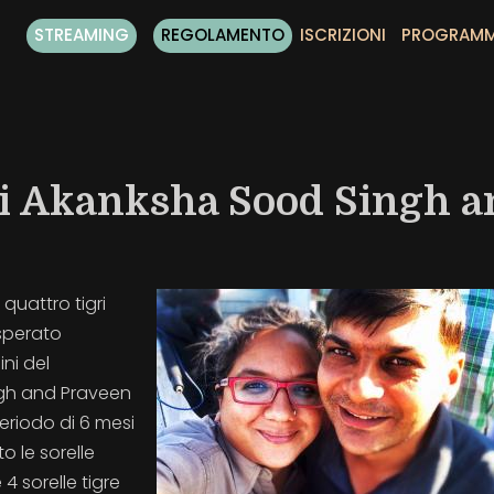
STREAMING
REGOLAMENTO
ISCRIZIONI
PROGRAM
di Akanksha Sood Singh a
quattro tigri
isperato
ni del
gh and Praveen
periodo di 6 mesi
 le sorelle
4 sorelle tigre