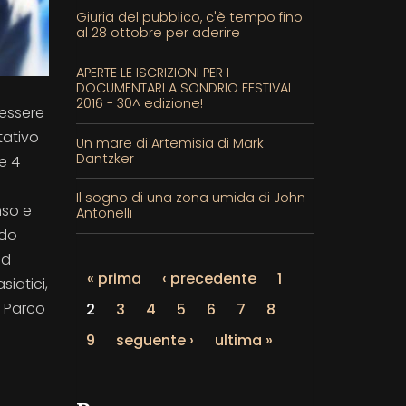
Giuria del pubblico, c'è tempo fino
al 28 ottobre per aderire
APERTE LE ISCRIZIONI PER I
DOCUMENTARI A SONDRIO FESTIVAL
2016 - 30^ edizione!
 essere
tativo
Un mare di Artemisia di Mark
Dantzker
e 4
Il sogno di una zona umida di John
nso e
Antonelli
ndo
nd
« prima
‹ precedente
1
iatici,
l Parco
2
3
4
5
6
7
8
9
seguente ›
ultima »