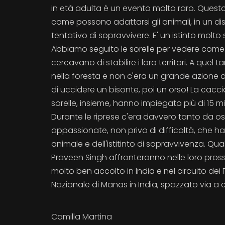
in età adulta è un evento molto raro. Quest
come possono adattarsi gli animali, in un di
tentativo di sopravvivere. E' un istinto molto
Abbiamo seguito le sorelle per vedere com
cercavano di stabilire i loro territori. A quel 
nella foresta e non c'era un grande azione da r
di uccidere un bisonte, poi un orso! La caccia
sorelle, insieme, hanno impiegato più di 15 mi
Durante le riprese c'era davvero tanto da o
appassionate, non privo di difficoltà, che h
animale e dell'istitinto di sopravvivenza. 
Praveen Singh affronteranno nelle loro pross
molto ben accolto in India e nel circuito dei F
Nazionale di Manas in India, spazzato via a c
Camilla Martina