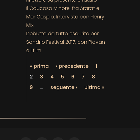
Il Caucaso Minore, fra Ararat e
Mar Caspio. Intervista con Henry
Mix
Debutto da tutto esaurito per
Sondrio Festival 2017, con Piovan
e i film
« prima
‹ precedente
1
2
3
4
5
6
7
8
9
…
seguente ›
ultima »