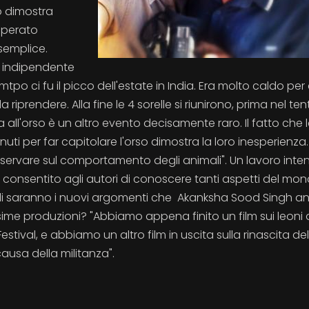
o dimostra
sperato
 semplice.
e indipendente
tamtpo ci fu il picco dell'estate in India. Era molto caldo per
iprendere. Alla fine le 4 sorelle si riunirono, prima nel ten
 all'orso è un altro evento decisamente raro. Il fatto che l
nuti per far capitolare l'orso dimostra la loro inesperienza.
sservare sul comportamento degli animali". Un lavoro inte
a consentito agli autori di conoscere tanti aspetti del mo
Quali saranno i nuovi argomenti che Akanksha Sood Singh a
ime produzioni? "Abbiamo appena finito un film sui leoni as
estival, e abbiamo un altro film in uscita sulla rinascita de
ausa della militanza".