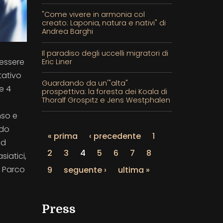
"Come vivere in armonia col
creato: Laponia, natura e nativi" di
Andrea Barghi
Il paradiso degli uccelli migratori di
 essere
Eric Liner
tativo
Guardando da un'"alta"
e 4
prospettiva: la foresta dei Koala di
Thoralf Grospitz e Jens Westphalen
nso e
ndo
« prima
‹ precedente
1
nd
2
3
4
5
6
7
8
iatici,
l Parco
9
seguente ›
ultima »
Press