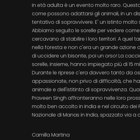
in età adulta è un evento molto raro. Quest
come possono adattarsi gli animali, in un di
tentativo di sopravvivere. E' un istinto molto
Abbiamo seguito le sorelle per vedere com
cercavano di stabilire i loro territori. A quel 
nella foresta e non c'era un grande azione da r
di uccidere un bisonte, poi un orso! La caccia
sorelle, insieme, hanno impiegato più di 15 mi
Durante le riprese c'era davvero tanto da o
appassionate, non privo di difficoltà, che h
animale e dell'istitinto di sopravvivenza. 
Praveen Singh affronteranno nelle loro pross
molto ben accolto in India e nel circuito dei F
Nazionale di Manas in India, spazzato via a c
Camilla Martina