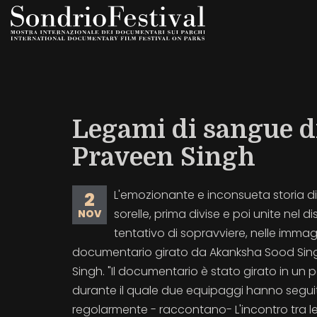
Salta
al
contenuto
principale
Legami di sangue 
Praveen Singh
L'emozionante e inconsueta storia di 
2
sorelle, prima divise e poi unite nel d
NOV
tentativo di sopravviere, nelle immagi
documentario girato da Akanksha Sood Sin
Singh. "Il documentario è stato girato in un 
durante il quale due equipaggi hanno seguito
regolarmente - raccontano- L'incontro tra le 