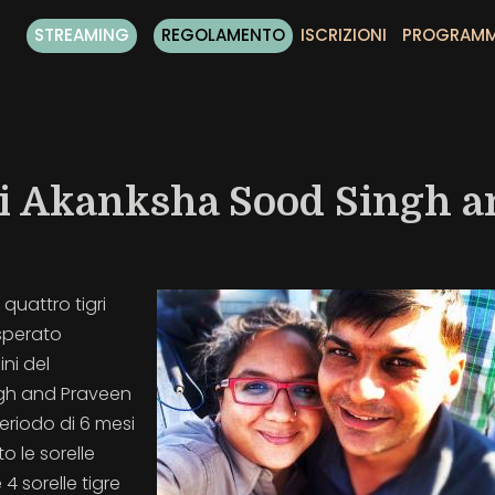
STREAMING
REGOLAMENTO
ISCRIZIONI
PROGRAM
di Akanksha Sood Singh a
quattro tigri
isperato
ni del
gh and Praveen
periodo di 6 mesi
 le sorelle
4 sorelle tigre