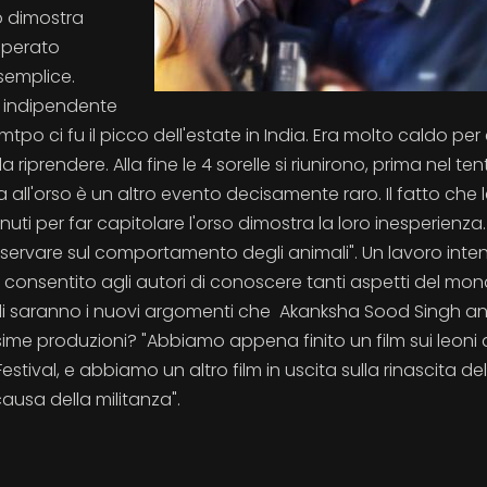
o dimostra
sperato
 semplice.
e indipendente
tamtpo ci fu il picco dell'estate in India. Era molto caldo per
iprendere. Alla fine le 4 sorelle si riunirono, prima nel ten
 all'orso è un altro evento decisamente raro. Il fatto che l
nuti per far capitolare l'orso dimostra la loro inesperienza.
sservare sul comportamento degli animali". Un lavoro inte
a consentito agli autori di conoscere tanti aspetti del mo
Quali saranno i nuovi argomenti che Akanksha Sood Singh a
ime produzioni? "Abbiamo appena finito un film sui leoni as
estival, e abbiamo un altro film in uscita sulla rinascita de
ausa della militanza".