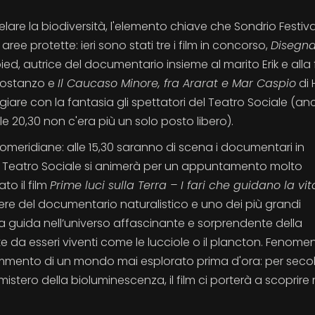
elare la biodiversità, l'elemento chiave che Sondrio Festiva
 aree protette: ieri sono stati tre i film in concorso,
Disegn
d, autrice del documentario insieme al marito Erik e alla f
Costanzo e
Il Caucaso Minore, fra Ararat e Mar Caspio
di 
iare con la fantasia gli spettatori del Teatro Sociale (an
dalle 20,30 non c'era più un solo posto libero).
omeridiane: alle 15,30 saranno di scena i documentari in
8 il Teatro Sociale si animerà per un appuntamento molto
ato il film
Prime luci sulla Terra – I fari che guidano la vit
ere del documentario naturalistico e uno dei più grandi
tra guida nell’universo affascinante e sorprendente della
e da esseri viventi come le lucciole o il plancton. Fenomen
rammento di un mondo mai esplorato prima d'ora: per secoli
mistero della bioluminescenza, il film ci porterà a scoprire