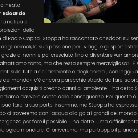
tolineato
17
Edoardo
 la notizia e
roiezioni della
o
di Radio Capital, Stoppa ha raccontato aneddoti sui serv
egli animali, la sua passione per i viaggi e gli sport estre
zia grazie ai nonni e poi cresciuto fino a diventare «un amor
ltrattiamo tanto, ma che resta sempre meraviglioso». E s
vanti sulla tutela dell'ambiente e degli animali, con leggi «
 aree del mondo», c'è ancora parecchia strada da fare, sopr
tteggiamenti acquisiti creano danni all'ambiente – ha detto
rendiamo davvero conto delle conseguenze. Per questo è
o può fare la sua parte, insomma, ma Stoppa ha espresso
o ci troveremo con l'acqua alla gola i grandi del mondo 
genza per fare il possibile – ha detto -, ma difficilmente
biologico mondiale. Ci arriveremo, ma purtroppo il pianeta