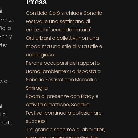
Press
l
Con Licia Colò si chiude Sondrio
ami un
Festival e una settimana di
iglia
emozioni "secondo natura"
Henry
Orti urbani o collettivi, non una
che
moda ma uno stile di vita utile e
contagioso
Perchè occuparsi del rapporto
uomo-ambiente? La risposta a
Sondrio Festival con Mercalli e
a
, di
Smiraglia
Boom di presenze con Blady e
attività didattiche, Sondrio
i
Festival continua a collezionare
 ci
successi
 molte
Tra grande schermo e laboratori,
ronzano i preziosi impollinatori