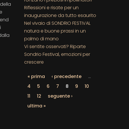
 della
Riflessioni e risate per un
le
inaugurazione da tutto esaurito
kend
Nel vivaio di SONDRIO FESTIVAL
i
natura e buone prassi in un
dalla
palmo di mano
Vi sentite osservati? Riparte
Sondrio Festival, emozioni per
crescere
« prima
‹ precedente
…
4
5
6
7
8
9
10
11
12
seguente ›
ultima »