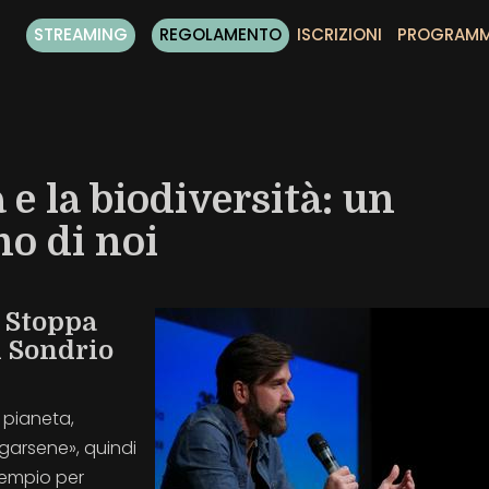
STREAMING
REGOLAMENTO
ISCRIZIONI
PROGRAM
 e la biodiversità: un
o di noi
 Stoppa
i Sondrio
 pianeta,
garsene», quindi
sempio per