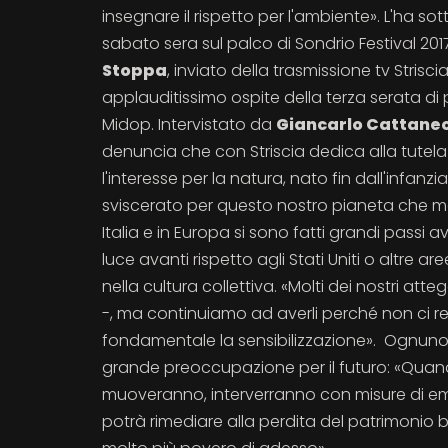
insegnare il rispetto per l'ambiente». L'ha sot
sabato sera sul palco di Sondrio Festival 20
Stoppa
, inviato della trasmissione tv Striscia
applauditissimo ospite della terza serata di p
Midop. Intervistato da
Giancarlo Cattane
denuncia che con Striscia dedica alla tutela d
l'interesse per la natura, nato fin dall'infan
sviscerato per questo nostro pianeta che ma
Italia e in Europa si sono fatti grandi passi a
luce avanti rispetto agli Stati Uniti o altre
nella cultura collettiva. «Molti dei nostri a
-, ma continuiamo ad averli perché non ci 
fondamentale la sensibilizzazione». Ognun
grande preoccupazione per il futuro: «Quand
muoveranno, interverranno con misure di emer
potrà rimediare alla perdita del patrimonio 