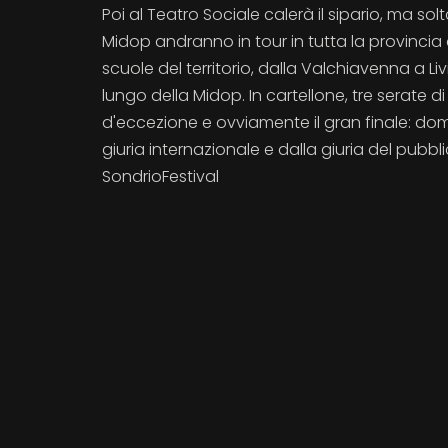
Poi al Teatro Sociale calerà il sipario, ma so
Midop andranno in tour in tutta la provincia c
scuole del territorio, dalla Valchiavenna a L
lungo della Midop. In cartellone, tre serate d
d'eccezione e ovviamente il gran finale: domen
giuria internazionale e dalla giuria del pubbl
SondrioFestival