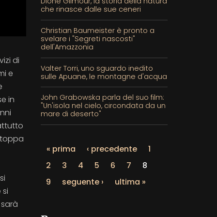
Dione Gilmour, la storia della natura
che rinasce dalle sue ceneri
Christian Baumeister è pronto a
svelare i "Segreti nascosti"
dell'Amazzonia
izi di
Valter Torri, uno sguardo inedito
mi e
sulle Apuane, le montagne d'acqua
e
John Grabowska parla del suo film:
e in
"Un'isola nel cielo, circondata da un
anni
mare di deserto"
attutto
 Stoppa
« prima
‹ precedente
1
2
3
4
5
6
7
8
si
9
seguente ›
ultima »
 si
 sarà