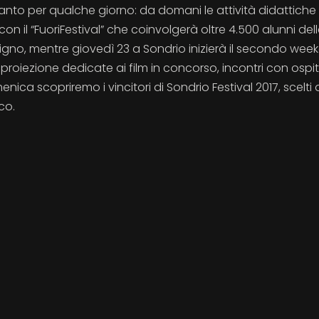
ltanto per qualche giorno: da domani le attività didattiche
on il “FuoriFestival” che coinvolgerà oltre 4.500 alunni del
ivigno, mentre giovedì 23 a Sondrio inizierà il secondo wee
i proiezione dedicate ai film in concorso, incontri con ospit
ica scopriremo i vincitori di Sondrio Festival 2017, scelti 
ico.