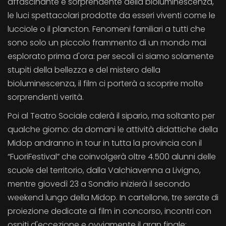
affascinante e sorprendente della bioluminescenza,
le luci spettacolari prodotte da esseri viventi come le
lucciole o il plancton. Fenomeni familiari a tutti che
sono solo un piccolo frammento di un mondo mai
esplorato prima d'ora: per secoli ci siamo solamente
stupiti della bellezza e del mistero della
bioluminescenza, il film ci porterà a scoprire molte
sorprendenti verità.
Poi al Teatro Sociale calerà il sipario, ma soltanto per
qualche giorno: da domani le attività didattiche della
Midop andranno in tour in tutta la provincia con il
“FuoriFestival” che coinvolgerà oltre 4.500 alunni delle
scuole del territorio, dalla Valchiavenna a Livigno,
mentre giovedì 23 a Sondrio inizierà il secondo
weekend lungo della Midop. In cartellone, tre serate di
proiezione dedicate ai film in concorso, incontri con
ospiti d'eccezione e ovviamente il gran finale: