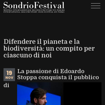
Salta
Togg
al
navi
contenuto
principale
Difendere il pianeta e la
biodiversità: un compito per
ciascuno di noi
La passione di Edoardo
19
Stoppa conquista il pubblico
NOV
di