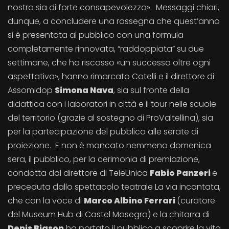
nostro sia di forte consapevolezza». Messaggi chiari,
dunque, a concludere una rassegna che quest’anno
si è presentata al pubblico con una formula
completamente rinnovata, “raddoppiata” su due
settimane, che ha riscosso «un successo oltre ogni
aspettativa», hanno rimarcato Cotelli e il direttore di
Assomidop
Simona Nava
, sia sul fronte della
didattica con i laboratori in città e il tour nelle scuole
del territorio (grazie al sostegno di ProValtellina), sia
per la partecipazione del pubblico alle serate di
proiezione. E non è mancato nemmeno domenica
sera, il pubblico, per la cerimonia di premiazione,
condotta dal direttore di TeleUnica
Fabio Panzeri
e
preceduta dallo spettacolo teatrale La via incantata,
che con la voce di
Marco Albino Ferrari
(curatore
del Museum Hub di Castel Masegra) e la chitarra di
Denis Biason
ha portato il pubblico a scoprire la vita