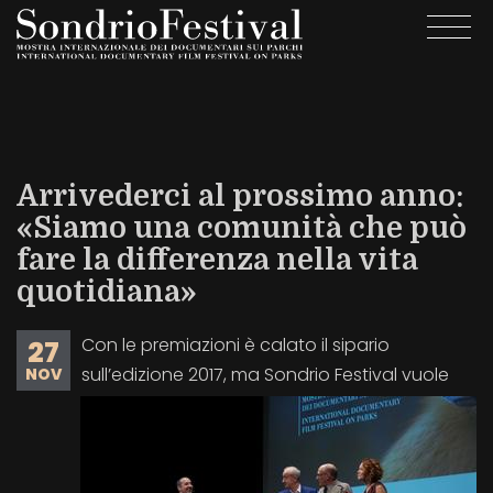
Salta
Togg
al
navi
contenuto
principale
Arrivederci al prossimo anno:
«Siamo una comunità che può
fare la differenza nella vita
quotidiana»
Con le premiazioni è calato il sipario
27
sull’edizione 2017, ma Sondrio Festival vuole
NOV