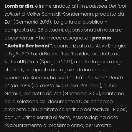
Lombardia
, è infine andato al film
L’odissea dei lupi
solitari
di Volker Schmidt-Sondermann, prodotto da
Zdf (Germania 2016). La giuria del pubblico –
composta da 28 cittadini, appassionati di natura e
documentari - ha invece assegnato il
premio
“Achille Berbenni”
, sponsorizzato da Aevv Energie,
a
Figli di Enkai
di Nacho Ruiz Rizaldos, prodotto da
NaturaHD Films (Spagna 2017), mentre la giuria degli
studenti, composta da ragazzi di due scuole
superiori di Sondrio, ha scelto il film T
he silent death
of the lions
(
La morte silenziosa dei leoni
), di Axel
Gomille, prodotto da Zdf (Germania 2015), all’interno
della selezione dei documentari fuori concorso
proposta dal Comitato scientifico del festival. E così,
con un’ultima serata di festa, Assomidop ha dato
l’appuntamento al prossimo anno, per un’altra