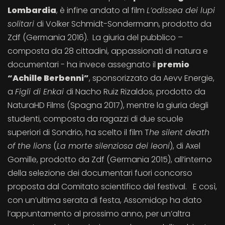
Lombardia
, è infine andato al film
L’odissea dei lupi
solitari
di Volker Schmidt-Sondermann, prodotto da
Zdf (Germania 2016). La giuria del pubblico –
composta da 28 cittadini, appassionati di natura e
documentari - ha invece assegnato il
premio
“Achille Berbenni”
, sponsorizzato da Aevv Energie,
a
Figli di Enkai
di Nacho Ruiz Rizaldos, prodotto da
NaturaHD Films (Spagna 2017), mentre la giuria degli
studenti, composta da ragazzi di due scuole
superiori di Sondrio, ha scelto il film T
he silent death
of the lions
(
La morte silenziosa dei leoni
), di Axel
Gomille, prodotto da Zdf (Germania 2015), all’interno
della selezione dei documentari fuori concorso
proposta dal Comitato scientifico del festival. E così,
con un’ultima serata di festa, Assomidop ha dato
l’appuntamento al prossimo anno, per un’altra