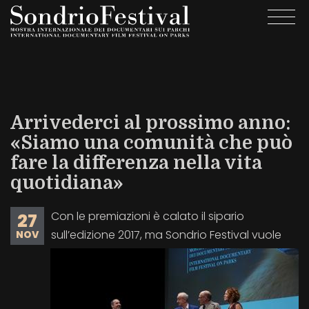
Salta
Togg
al
navi
contenuto
principale
Arrivederci al prossimo anno:
«Siamo una comunità che può
fare la differenza nella vita
quotidiana»
Con le premiazioni è calato il sipario
27
sull’edizione 2017, ma Sondrio Festival vuole
NOV