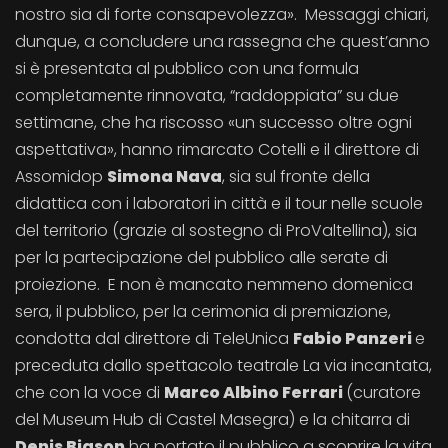
nostro sia di forte consapevolezza». Messaggi chiari,
dunque, a concludere una rassegna che quest’anno
si è presentata al pubblico con una formula
completamente rinnovata, “raddoppiata” su due
settimane, che ha riscosso «un successo oltre ogni
aspettativa», hanno rimarcato Cotelli e il direttore di
Assomidop
Simona Nava
, sia sul fronte della
didattica con i laboratori in città e il tour nelle scuole
del territorio (grazie al sostegno di ProValtellina), sia
per la partecipazione del pubblico alle serate di
proiezione. E non è mancato nemmeno domenica
sera, il pubblico, per la cerimonia di premiazione,
condotta dal direttore di TeleUnica
Fabio Panzeri
e
preceduta dallo spettacolo teatrale La via incantata,
che con la voce di
Marco Albino Ferrari
(curatore
del Museum Hub di Castel Masegra) e la chitarra di
Denis Biason
ha portato il pubblico a scoprire la vita