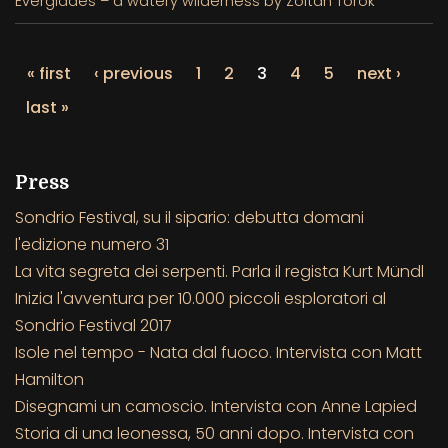
Everglades – a watery wilderness by Zoltan Török
« first
‹ previous
1
2
3
4
5
next ›
last »
Press
Sondrio Festival, su il sipario: debutta domani
l'edizione numero 31
La vita segreta dei serpenti. Parla il regista Kurt Mündl
Inizia l'avventura per 10.000 piccoli esploratori al
Sondrio Festival 2017
Isole nel tempo - Nata dal fuoco. Intervista con Matt
Hamilton
Disegnami un camoscio. Intervista con Anne Lapied
Storia di una leonessa, 50 anni dopo. Intervista con