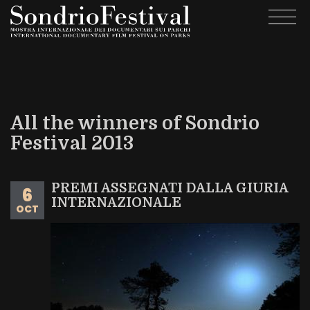
Skip
Togg
to
navi
main
content
All the winners of Sondrio
Festival 2013
PREMI ASSEGNATI DALLA GIURIA
6
INTERNAZIONALE
OCT