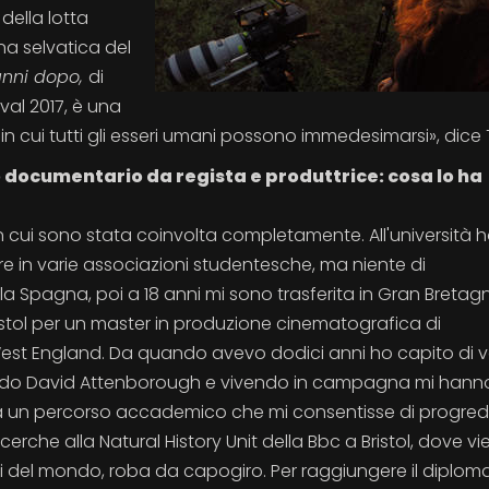
 della lotta
a selvatica del
anni dopo,
di
val 2017, è una
 in cui tutti gli esseri umani possono immedesimarsi», dice 
mo documentario da regista e produttrice: cosa lo ha
 in cui sono stata coinvolta completamente. All'università 
re in varie associazioni studentesche, ma niente di
a Spagna, poi a 18 anni mi sono trasferita in Gran Bretag
istol per un master in produzione cinematografica di
f West England. Da quando avevo dodici anni ho capito di v
ndo David Attenborough e vivendo in campagna mi hann
ra un percorso accademico che mi consentisse di progredi
erche alla Natural History Unit della Bbc a Bristol, dove vi
ici del mondo, roba da capogiro. Per raggiungere il diplom