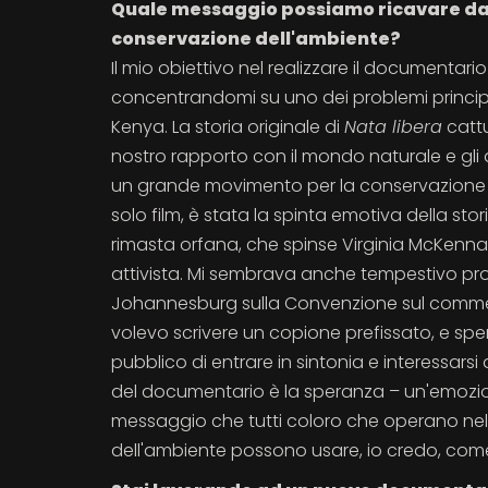
Quale messaggio possiamo ricavare d
conservazione dell'ambiente?
Il mio obiettivo nel realizzare il documentario
concentrandomi su uno dei problemi principal
Kenya. La storia originale di
Nata libera
cattu
nostro rapporto con il mondo naturale e gli 
un grande movimento per la conservazione d
solo film, è stata la spinta emotiva della st
rimasta orfana, che spinse Virginia McKenn
attivista. Mi sembrava anche tempestivo produr
Johannesburg sulla Convenzione sul commerc
volevo scrivere un copione prefissato, e spe
pubblico di entrare in sintonia e interessars
del documentario è la speranza – un'emozion
messaggio che tutti coloro che operano ne
dell'ambiente possono usare, io credo, come