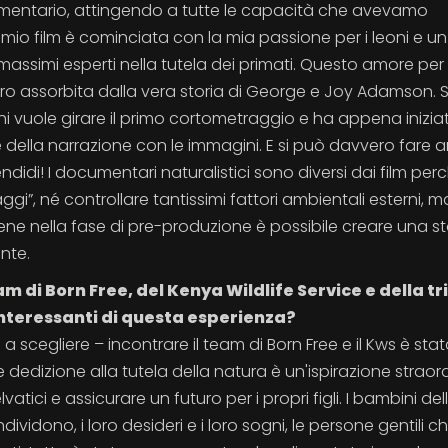
entario, attingendo a tutte le capacità che avevamo
l mio film è cominciata con la mia passione per i leoni e un
ssimi esperti nella tutela dei primati. Questo amore per l
 ero assorbita dalla vera storia di George e Joy Adamson. 
i vuole girare il primo cortometraggio e ha appena inizia
della narrazione con le immagini. E si può davvero fare 
didi! I documentari naturalistici sono diversi dai film per
i”, né controllare tantissimi fattori ambientali esterni, m
nella fase di pre-produzione è possibile creare una sto
nte.
am di Born Free, del Kenya Wildlife Service e della tr
 interessanti di questa esperienza?
a scegliere – incontrare il team di Born Free e il Kws è sta
e dedizione alla tutela della natura è un'ispirazione straord
lvatici e assicurare un futuro per i propri figli. I bambini del
vidono, i loro desideri e i loro sogni, le persone gentili c