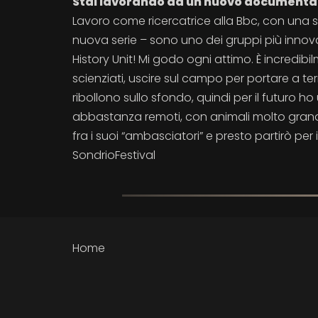
Stai lavorando ad un nuovo documentari
Lavoro come ricercatrice alla Bbc, con un
nuova serie – sono uno dei gruppi più innovati
History Unit! Mi godo ogni attimo. È incredib
scienziati, uscire sul campo per portare a t
ribollono sullo sfondo, quindi per il futuro ho
abbastanza remoti, con animali molto grandi 
fra i suoi “ambasciatori” e presto partirò per
SondrioFestival
Home