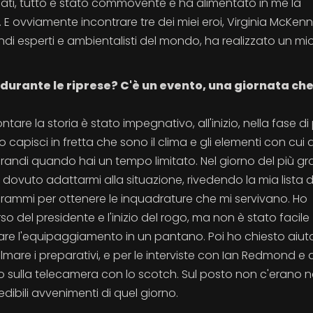
fermati, tutto è stato commovente e ha alimentato in me la
 ovviamente incontrare tre dei miei eroi, Virginia McKenna
di esperti e ambientalisti del mondo, ha realizzato un mi
durante le riprese? C'è un evento, una giornata ch
ontare la storia è stato impegnativo, all'inizio, nella fase di
pisci in fretta che sono il clima e gli elementi con cui 
grandi quando hai un tempo limitato. Nel giorno del più g
dovuto adattarmi alla situazione, rivedendo la mia lista d
rogrammi per ottenere le inquadrature che mi servivano. Ho
rso del presidente e l'inizio del rogo, ma non è stato facile
are l'equipaggiamento in un pantano. Poi ho chiesto aiut
lmare i preparativi, e per le interviste con Ian Redmond e al
ono sulla telecamera con lo scotch. Sul posto non c'erano 
dibili avvenimenti di quel giorno.