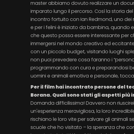
master abbiamo dovuto realizzare un docum
imparato lungo il percorso. Così la storia de
incontro fortuito con Ian Redmond, uno dei ma
e per i felini è iniziato da bambina, quando
che questo possa essere interessante per ch
immergersi nel mondo creativo ed eccitante 
con un piccolo budget, visitando luoghi splen
non puoi prevedere cosa faranno i “personagg
programmando con cura e preparandosi bene 
uomini e animali emotiva e personale, tocca
Per il film hai incontrato persone del te
Borana. Quali sono stati gli aspetti più
Domanda difficilissima! Davvero non riuscirei 
un'esperienza meravigliosa, la loro incredibil
rischiano le loro vite per salvare gli animali se
scuole che ho visitato – la speranza che condi