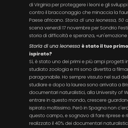
di Virginia per proteggere i leoni e gli sviluppi
contro il bracconaggio che minaccia la faun
Paese africano.
Storia di una leonessa, 50 
scena venerdì 17 novembre per Sondrio Festi
storia di difficoltà e speranza, «un'emozione
Storia di una leonessa
è stato il tuo pri
ispirato?
Sì, è stato uno dei primi e più ampi progetti
studiato zoologia e mi sono divertita a filma
paragonabile. Ho sempre vissuto nel sud dell
studiare e dopo la laurea sono arrivata a Br
documentari naturalistici, alla University o
entrare in questo mondo, crescere guarda
ispirato moltissimo. Però in Spagna non c'e
questo campo, e sognavo di fare riprese e ric
realizzato il 40% dei documentari naturalist