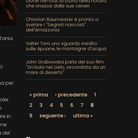
Dione Gilmour, la storia della natura
che rinasce dalle sue ceneri
Christian Baumeister è pronto a
svelare i "Segreti nascosti"
dell'Amazzonia
Tania.
Valter Torri, uno sguardo inedito
sulle Apuane, le montagne d'acqua
John Grabowska parla del suo film:
ho
"Un'isola nel cielo, circondata da un
mare di deserto"
na per
« prima
‹ precedente
1
oler
2
3
4
5
6
7
8
o
9
seguente ›
ultima »
re in
ene
a del