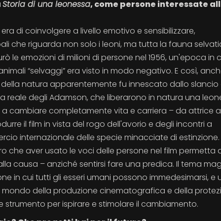
a
Storia di una leonessa
, come persone interessate al
 era di coinvolgere a livello emotivo e sensibilizzare,
i che riguarda non solo i leoni, ma tutta la fauna selvati
rò le emozioni di milioni di persone nel 1956, un'epoca in cu
animali “selvaggi” era visto in modo negativo. E così, anc
ella natura apparentemente fu innescato dallo slancio 
oria reale degli Adamson, che liberarono in natura una leo
a a cambiare completamente vita e carriera – da attrice 
re il film in vista del rogo dell'avorio e degli incontri a
io internazionale delle specie minacciate di estinzione.
ro che aver usato le voci delle persone nel film permetta a
i alla causa – anziché sentirsi fare una predica. Il tema ma
e in cui tutti gli esseri umani possono immedesimarsi, e 
l mondo della produzione cinematografica e della protez
 strumento per ispirare e stimolare il cambiamento.