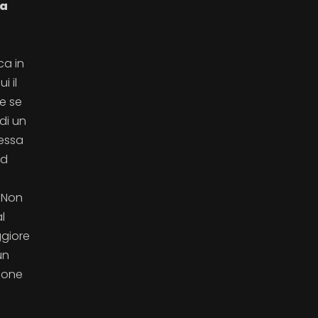
la
ca in
i il
he se
di un
nessa
ad
 Non
l
ggiore
un
ione