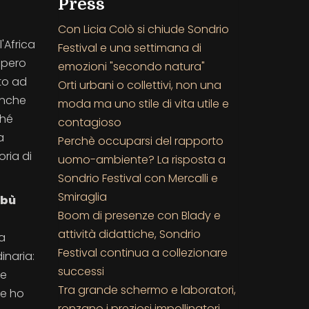
Press
Con Licia Colò si chiude Sondrio
'Africa
Festival e una settimana di
Spero
emozioni "secondo natura"
to ad
Orti urbani o collettivi, non una
anche
moda ma uno stile di vita utile e
ché
contagioso
a
Perchè occuparsi del rapporto
ria di
uomo-ambiente? La risposta a
Sondrio Festival con Mercalli e
Smiraglia
ibù
Boom di presenze con Blady e
attività didattiche, Sondrio
ta
Festival continua a collezionare
inaria:
successi
le
Tra grande schermo e laboratori,
he ho
ronzano i preziosi impollinatori