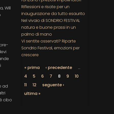
Riflessioni e risate per un
, Will
inaugurazione da tutto esaurito
o
Nel vivaio di SONDRIO FESTIVAL
natura e buone prassi in un
e
palmo di mano
Vi sentite osservati? Riparte
 pre-
Sondrio Festival, emozioni per
devi
crescere
rande
i
« prima
‹ precedente
…
4
5
6
7
8
9
10
11
12
seguente ›
o ad
tri
ultima »
né cibo