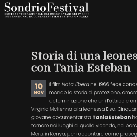
Salta
al
contenuto
principale
Storia di una leone
con Tania Esteban
Il film
Nata libera
nel 1966 fece conosc
10
mondo la storia di protezione, amor
NOV
determinazione che unì l’attrice e am
Virginia McKenna alla leonessa Elsa. Cinquan
giovane documentarista
Tania Esteban
ha
tornare nei luoghi di quella vicenda, nel par
Meru, in Kenya, per raccontare come proseg