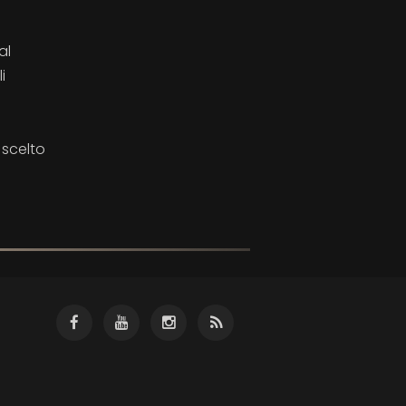
al
i
 scelto