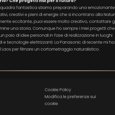
o? Che progetti hai per il futuro?
a squadra fantastica stiamo preparando una emozionante
vi, creativi e pieni di energie che si incontrano alla Natur
ilmente eccitante, puoi essere molto creativo, contattare gl
ermine una storia. Comunque ho sempre i miei progetti che
 un paio di idee personali in fase di realizzazione in luoghi
e tecnologie elettrizzanti. La Panasonic di recente mi ha
 il Laos per filmare un cortometraggio naturalistico.
Cookie Policy
Modifica le preferenze sui
cookie