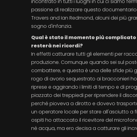
incontrato in tutti i luoghi in cui ci siamo 
passione di realizzare questo documentario. E
Travers and Ian Redmond, alcuni dei più gran
sogno d'infanzia.
Qual è stato il momento più complicato 
resterà nei ricordi?
In effetti catturare tutti gli elementi per racc
produzione. Comunque quando sei sul posto ca
combattere, e questa è una delle sfide più 
rogo di avorio sequestrato ai bracconieri ho 
riprese e aggirando i limiti di tempo e di p
piazzato dei treppiedi per riprendere il disco
perché pioveva a dirotto e dovevo trasport
un operatore locale per stare all'asciutto a fi
ospiti ho attaccato il ricevitore del microf
né acqua, ma ero decisa a catturare gli incre