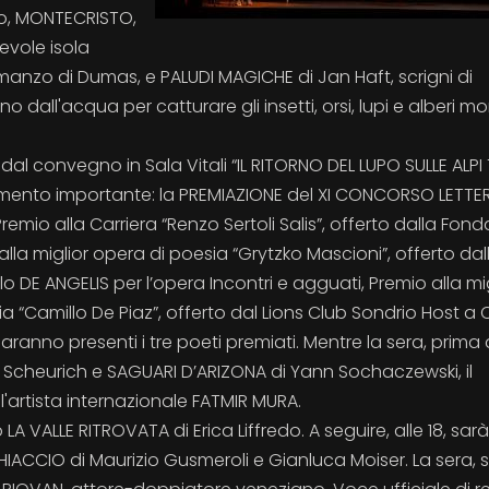
so, MONTECRISTO,
evole isola
omanzo di Dumas, e PALUDI MAGICHE di Jan Haft, scrigni di
all'acqua per catturare gli insetti, orsi, lupi e alberi mo
 dal convegno in Sala Vitali “IL RITORNO DEL LUPO SULLE ALPI
tamento importante: la PREMIAZIONE del XI CONCORSO LETTE
emio alla Carriera “Renzo Sertoli Salis”, offerto dalla Fon
lla miglior opera di poesia “Grytzko Mascioni”, offerto dal
 DE ANGELIS per l’opera Incontri e agguati, Premio alla mig
ia “Camillo De Piaz”, offerto dal Lions Club Sondrio Host a 
aranno presenti i tre poeti premiati. Mentre la sera, prima 
s Scheurich e SAGUARI D’ARIZONA di Yann Sochaczewski, il
'artista internazionale FATMIR MURA.
 LA VALLE RITROVATA di Erica Liffredo. A seguire, alle 18, sarà
IACCIO di Maurizio Gusmeroli e Gianluca Moiser. La sera, s