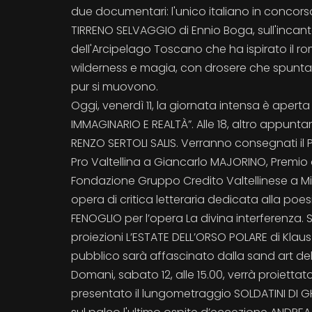
due documentari: l'unico italiano in concor
TIRRENO SELVAGGIO di Ennio Boga, sull'incant
dell'Arcipelago Toscano che ha ispirato il r
wilderness e magia, con drosere che spuntano d
pur si muovono.
Oggi, venerdì 11, la giornata intensa è aperta
IMMAGINARIO E REALTÀ”. Alle 18, altro appun
RENZO SERTOLI SALIS. Verranno consegnati il Pr
Pro Valtellina a Giancarlo MAJORINO, Premio a
Fondazione Gruppo Credito Valtellinese a Milo
opera di critica letteraria dedicata alla poes
FENOGLIO per l’opera La divina interferenza. S
proiezioni L’ESTATE DELL’ORSO POLARE di Klau
pubblico sarà affascinato dalla sand art dell
Domani, sabato 12, alle 15.00, verrà proiettato
presentato il lungometraggio SOLDATINI DI GH