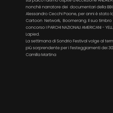
sul palco l'ultimo ospite d’eccezione ANDREA
nonché narratore dei documentari della BBC 
Alessandro Cecchi Paone, per anni è stato l
Cartoon Network, Boomerang. Il suo timbro c
concorso I PARCHI NAZIONALI AMERICANI - YELLO
Lapied.
La settimana di Sondrio Festival volge al te
più sorprendente per i festeggiamenti dei 3
Camilla Martina