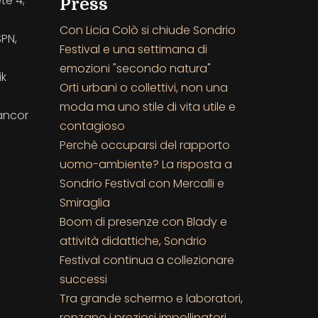
te 4,
Press
Con Licia Colò si chiude Sondrio
SPN,
Festival e una settimana di
emozioni "secondo natura"
ik
Orti urbani o collettivi, non una
moda ma uno stile di vita utile e
 ancor
contagioso
Perchè occuparsi del rapporto
uomo-ambiente? La risposta a
Sondrio Festival con Mercalli e
Smiraglia
Boom di presenze con Blady e
attività didattiche, Sondrio
Festival continua a collezionare
successi
Tra grande schermo e laboratori,
ronzano i preziosi impollinatori