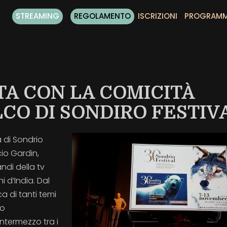
STREAMING
REGOLAMENTO
ISCRIZIONI
PROGRAM
TA CON LA COMICITÀ
LCO DI SONDIRO FESTIV
a di Sondrio
cio Gardin,
ndi della tv
i d’India. Dal
a di tanti temi
so
ntermezzo tra i