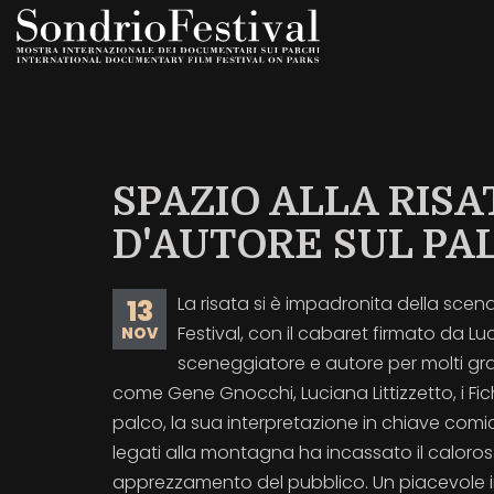
Salta
al
contenuto
principale
SPAZIO ALLA RISA
D'AUTORE SUL PA
La risata si è impadronita della scen
13
Festival, con il cabaret firmato da Lu
NOV
sceneggiatore e autore per molti gra
come Gene Gnocchi, Luciana Littizzetto, i Fich
palco, la sua interpretazione in chiave comic
legati alla montagna ha incassato il caloro
apprezzamento del pubblico. Un piacevole i