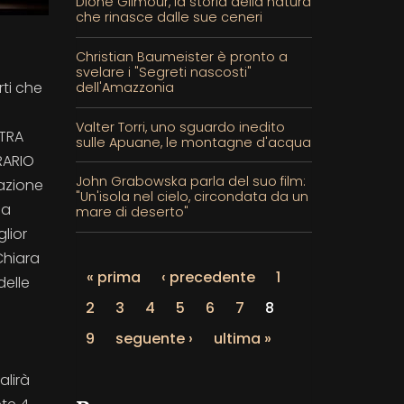
Dione Gilmour, la storia della natura
che rinasce dalle sue ceneri
Christian Baumeister è pronto a
svelare i "Segreti nascosti"
rti che
dell'Amazzonia
Valter Torri, uno sguardo inedito
 TRA
sulle Apuane, le montagne d'acqua
RARIO
John Grabowska parla del suo film:
dazione
"Un'isola nel cielo, circondata da un
la
mare di deserto"
lior
Chiara
« prima
‹ precedente
1
delle
2
3
4
5
6
7
8
9
seguente ›
ultima »
alirà