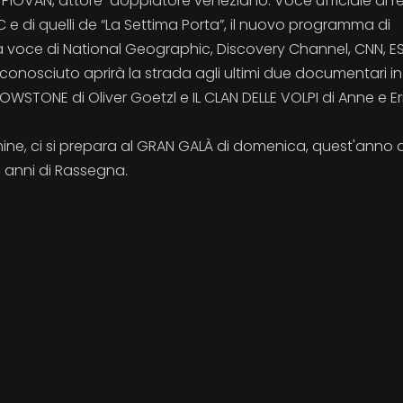
 PIOVAN, attore-doppiatore veneziano. Voce ufficiale di re
e di quelli de “La Settima Porta”, il nuovo programma di
a voce di National Geographic, Discovery Channel, CNN, E
onosciuto aprirà la strada agli ultimi due documentari in
WSTONE di Oliver Goetzl e IL CLAN DELLE VOLPI di Anne e Er
rmine, ci si prepara al GRAN GALÀ di domenica, quest'anno
0 anni di Rassegna.