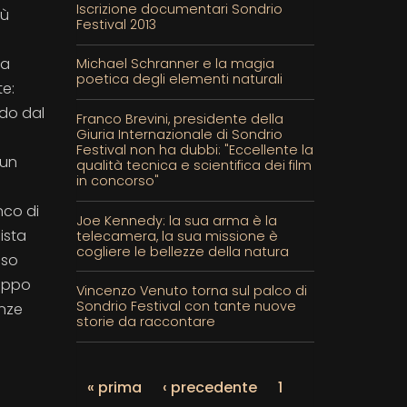
Iscrizione documentari Sondrio
iù
Festival 2013
ua
Michael Schranner e la magia
poetica degli elementi naturali
te:
ndo dal
Franco Brevini, presidente della
Giuria Internazionale di Sondrio
Festival non ha dubbi: "Eccellente la
 un
qualità tecnica e scientifica dei film
in concorso"
nco di
Joe Kennedy: la sua arma è la
ista
telecamera, la sua missione è
cogliere le bellezze della natura
eso
ruppo
Vincenzo Venuto torna sul palco di
Sondrio Festival con tante nuove
enze
storie da raccontare
e
« prima
‹ precedente
1