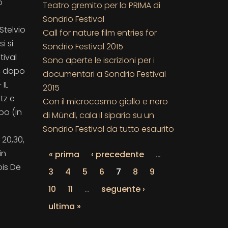
o
Teatro gremito per la PRIMA di
Sondrio Festival
Stelvio
Call for nature film entries for
i si
Sondrio Festival 2015
tival
Sono aperte le iscrizioni per i
e, dopo
documentari a Sondrio Festival
 IL
2015
tz e
Con il microcosmo giallo e nero
po (in
di Mündl, cala il sipario su un
Sondrio Festival da tutto esaurito
 20,30,
in
« prima
‹ precedente
…
ois De
3
4
5
6
7
8
9
10
11
…
seguente ›
ultima »