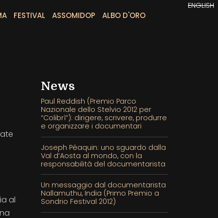
ENGLISH
MA
FESTIVAL
ASSOMIDOP
ALBO D'ORO
News
Paul Reddish (Premio Parco
Nazionale dello Stelvio 2012 per
“Colibrì”): dirigere, scrivere, produrre
e organizzare i documentari
late
Joseph Péaquin: uno sguardo dalla
Val d’Aosta al mondo, con la
responsabilità del documentarista
Un messaggio dal documentarista
Nallamuthu, India (Primo Premio a
ia al
Sondrio Festival 2012)
una