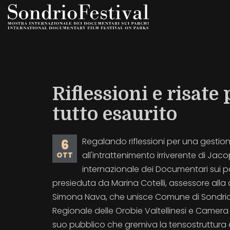
Salta
al
contenuto
principale
Riflessioni e risat
tutto esaurito
Regalando riflessioni per una gesti
6
all'intrattenimento irriverente di Jac
OTT
internazionale dei Documentari sui 
presieduta da Marina Cotelli, assessore alla 
Simona Nava, che unisce Comune di Sondrio, 
Regionale delle Orobie Valtellinesi e Camera
suo pubblico che gremiva la tensostruttura 