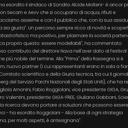
 - ha esordito il sindaco di Sondrio Alcide Molteni- è ancor p
con Secam e Aevv che si occupano di acqua, rifiuti e
o facciamo assieme e con il pubblico che, con la sua assid
 sia giusta". Un percorso sempre ricco di novità e scoper
catastrofistico ma positivo, per plasmare la società parte
fica proprio questo: essere modellabili", ha commentato
oso contributo del direttore Nava nell'aver dato al Festival
 più nobile del termine. Alla "Prima" della Rassegna si è
m, nuovo partner (i cui rappresentanti erano in sala a fia
mitato scientifico e della Giuria tecnica, tra cui il giornal
 del Servizio Parchi Nazionali degli Stati Uniti), che ha r
 Gigliola Amonini, Fabio Roggiolani, vice presidente GIGA, G
ro Valentini, presidente GIGA-FREE, Giuliano Gabbani, Sci
a e la ricerca devono portare a soluzioni che possono esser
nci - ha esordito Roggiolani - Alla base di ogni strategia
llina, per molti aspetti, è antesignana".