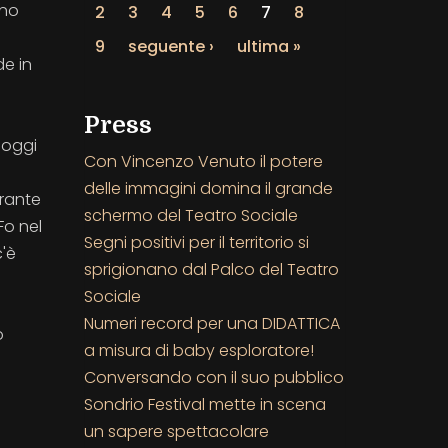
ono
2
3
4
5
6
7
8
9
seguente ›
ultima »
de in
Press
 oggi
Con Vincenzo Venuto il potere
delle immagini domina il grande
crante
schermo del Teatro Sociale
Fo nel
Segni positivi per il territorio si
c'è
sprigionano dal Palco del Teatro
Sociale
Numeri record per una DIDATTICA
o
a misura di baby esploratore!
e
Conversando con il suo pubblico
Sondrio Festival mette in scena
un sapere spettacolare