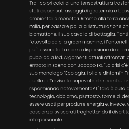
Tra i colori caldi di una tensostruttura tras
stati dispensati assaggi di geotermia a bass
ambientali e monetari. Ritorno alla terra an
Italia, per passare poi alla ristrutturazione 
biomattone, il suo cavallo di battaglia. Tanti 
fotovoltaica e la green machine, i Fontanell
può essere fatta senza dispersione di odori ca
pubblica a led. Argomenti attuali affrontati 
entrata in scena con Jacopo Fo. "La crisi c'
suo monologo "Ecologia, follia e dintorni"- Tra
quella di Treviso: lo sapevate che con il suo
risparmiando notevolmente? L'Italia è culla 
tecnologia, abbiamo, piuttosto, forme di de
essere usati per produrre energia e, invece, v
coscienza, sviscerati traghettando il diver
interpersonale.