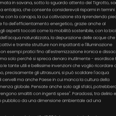
formata in savana, sotto lo sguardo attento del Tigrotto, s
a entalpia, che consente considerevoli risparmi in termini
che con la canapa, la cui coltivazione sta riprendendo pie
che fa dell'efficientamento energetico, grazie anche al
gli aspetti toccati come la mobilità sostenibile, con la bici
i dell'acqua naturalizzata, la depurazione delle acque che
ttivi e tramite strutture non impattanti e l'illuminazione
con esempi pratici fino all'estremizzazione ironica e dissa
è ma solo perché si spreca denaro inutilmente - esordisce 
 le tante utili e bellissime invenzioni che voglio ricordare 
no, precisamente gli ultrasuoni, si può scaldare l'acqua
di cervelli ma anche Paese in cui manca la cultura della
menza globale. Pensate anche solo agli sfalci, potrebber
engono smaltiti con ingenti spese". Paradossi, tra delirio 
tito pubblico da una dimensione ambientale ad una