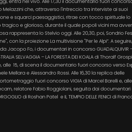
, entra nel vivo. Alle 17,30 il documentario fuori concors
lazzini che, attraverso l'intreccio tra interviste ai suoi
ione e squarci paesaggistici, ritrae con tocco spirituale lo 
 tragico e glorioso, durante il quale popoli vicini ma avvers
a rappresenta lo Stelvio oggi. Alle 20,30, poi, Sondrio Fes
ne", con la proiezione La multivisione "Per le Alpi”. A seguir
te da Jacopo Fo, i documentari in concorso GUADALQUIVIR –
TRALIA SELVAGGIA – LA FORESTA DEI KOALA di Thoralf Grospi
alle 15, di scena il documentario fuori concorso verso Ex
e Mellara e Alessandro Rossi. Alle 16,30 la replica delle
 cortometraggio fuori concorso VIGIA di Marcel Barelli e, alle
ta Secam, relatore Fabio Roggiolani, seguita dai documentari 
ORGOGLIO di Roshan Patel e IL TEMPIO DELLE FENICI di Franc