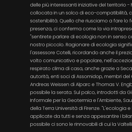
delle più interessanti iniziative del territorio
collocata in un solco di eco-compatibilità, 
sostenibilità. Quello che riusciamo a fare l
presenza, ci conferma come la via intrapresa
"sentirete parlare di ecologia non in senso 
nostro piccolo. Ragionare di ecologia signi
l'assessore Cotelli, ricordando anche il prezi
volto comunicativo e popolare, nell'accezione
respirato clima di casa, anche grazie a Seca
autorità, enti soci di Assomidop, membri del Co
Andreas Weissen di Alparc e Thomas V. Engberg
possibile la serata. Sul palco, introdotti da
Informale per la Geotermia e l'Ambiente, Sau
della Terra Università di Firenze. "L'ecologi
applicate da tutti e senza appesantire i bila
possibile ci sono le rinnovabili di cui la Valte