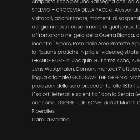
Antipasto ricco per una Rassegna che, da oggi
STELVIO – CROCEVIA DELLA PACE di Alessandro Me
visitatori, azioni ritmate, momenti di sospens
dei giorni nostri: cosa rimane di quel passato
affrontarono nel gelo della Guerra Bianca, cos
incontra "Alparc, Rete delle Aree Protette Alpi
la “buone pratiche in pillole" videoregistra
GRANDE FIUME di Joaquin Gutiérrez Acha, AUS
Jens Westphalen. Domani, martedì 7 ottobre, 
lingua originale) GOD SAVE THE GREEN di Michel
proiezioni della sera precedente, alle 18.15 il
i "salotti letterari e scientifici" con la Sera
concorso: I SEGRETI DEI BOMBI di Kurt Mündl, 
Riberolles.
Camilla Martina