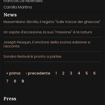
Francois De Riberolles.
Camilla Martina
News
Massimiliano Sbrolla, il regista "Sulle tracce dei ghiacciai"
Un ospite d'eccezione, la sua "missione" è la natura
Joseph Peaquin, il vincitore della scorsa edizione si
racconta
Sondrio festival è pronto a partire
« prima
‹ precedente
1
2
3
4
5
6
7
8
9
Press