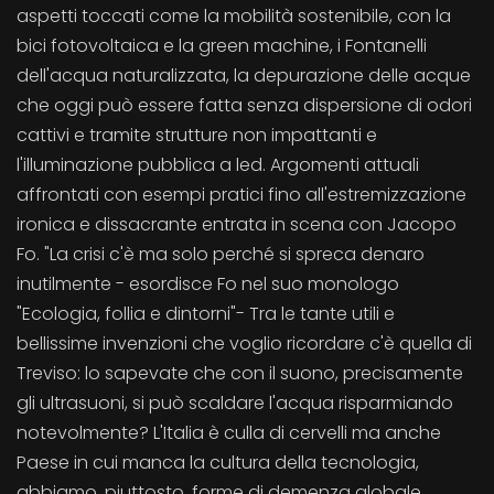
aspetti toccati come la mobilità sostenibile, con la
bici fotovoltaica e la green machine, i Fontanelli
dell'acqua naturalizzata, la depurazione delle acque
che oggi può essere fatta senza dispersione di odori
cattivi e tramite strutture non impattanti e
l'illuminazione pubblica a led. Argomenti attuali
affrontati con esempi pratici fino all'estremizzazione
ironica e dissacrante entrata in scena con Jacopo
Fo. "La crisi c'è ma solo perché si spreca denaro
inutilmente - esordisce Fo nel suo monologo
"Ecologia, follia e dintorni"- Tra le tante utili e
bellissime invenzioni che voglio ricordare c'è quella di
Treviso: lo sapevate che con il suono, precisamente
gli ultrasuoni, si può scaldare l'acqua risparmiando
notevolmente? L'Italia è culla di cervelli ma anche
Paese in cui manca la cultura della tecnologia,
abbiamo, piuttosto, forme di demenza globale.