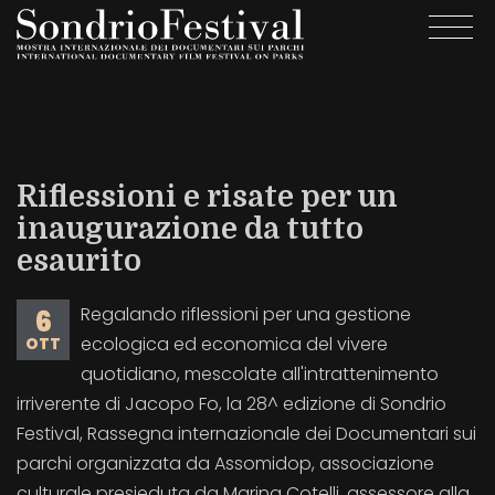
Salta
Togg
al
navi
contenuto
principale
Riflessioni e risate per un
inaugurazione da tutto
esaurito
Regalando riflessioni per una gestione
6
ecologica ed economica del vivere
OTT
quotidiano, mescolate all'intrattenimento
irriverente di Jacopo Fo, la 28^ edizione di Sondrio
Festival, Rassegna internazionale dei Documentari sui
parchi organizzata da Assomidop, associazione
culturale presieduta da Marina Cotelli, assessore alla