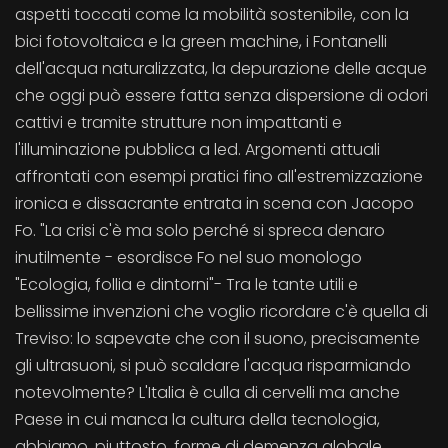
aspetti toccati come la mobilità sostenibile, con la
bici fotovoltaica e la green machine, i Fontanelli
dell'acqua naturalizzata, la depurazione delle acque
che oggi può essere fatta senza dispersione di odori
cattivi e tramite strutture non impattanti e
l'illuminazione pubblica a led. Argomenti attuali
affrontati con esempi pratici fino all'estremizzazione
ironica e dissacrante entrata in scena con Jacopo
Fo. "La crisi c'è ma solo perché si spreca denaro
inutilmente - esordisce Fo nel suo monologo
"Ecologia, follia e dintorni"- Tra le tante utili e
bellissime invenzioni che voglio ricordare c'è quella di
Treviso: lo sapevate che con il suono, precisamente
gli ultrasuoni, si può scaldare l'acqua risparmiando
notevolmente? L'Italia è culla di cervelli ma anche
Paese in cui manca la cultura della tecnologia,
abbiamo, piuttosto, forme di demenza globale.