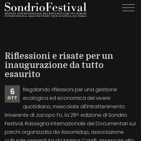
Salta
Togg
al
navi
contenuto
principale
Riflessioni e risate per un
inaugurazione da tutto
esaurito
Regalando riflessioni per una gestione
6
ecologica ed economica del vivere
OTT
quotidiano, mescolate all'intrattenimento
irriverente di Jacopo Fo, la 28^ edizione di Sondrio
Festival, Rassegna internazionale dei Documentari sui
parchi organizzata da Assomidop, associazione
culturale presieduta da Marina Cotelli, assessore alla