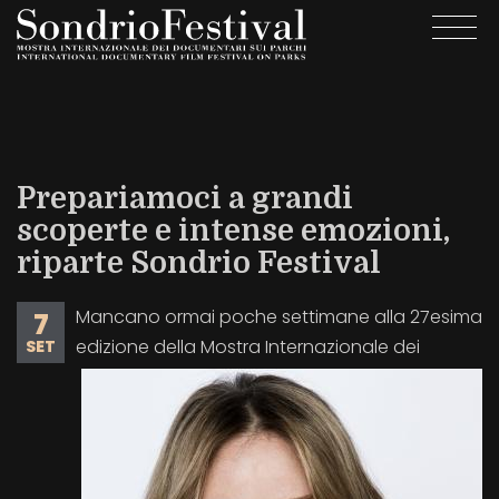
Salta
Togg
al
navi
contenuto
principale
Prepariamoci a grandi
scoperte e intense emozioni,
riparte Sondrio Festival
Mancano ormai poche settimane alla 27esima
7
edizione della Mostra Internazionale dei
SET