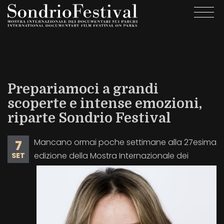
Salta
Togg
al
navi
contenuto
principale
Prepariamoci a grandi
scoperte e intense emozioni,
riparte Sondrio Festival
Mancano ormai poche settimane alla 27esima
7
edizione della Mostra Internazionale dei
SET