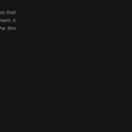
nd that
ment. A
he film