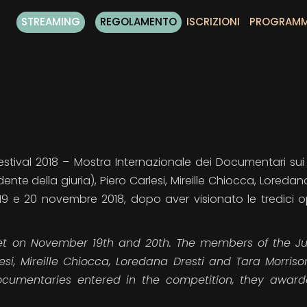
STREAMING
REGOLAMENTO
ISCRIZIONI
PROGRAM
Festival 2018 – Mostra Internazionale dei Documentari sui 
nte della giuria), Piero Carlesi, Mireille Chiocca, Loredan
l 19 e 20 novembre 2018, dopo aver visionato le tredici o
met on November 19
th
and 20
th
. The members of the Ju
esi, Mireille Chiocca, Loredana Dresti and Tara Morrison
ocumentaries entered in the competition, they awar