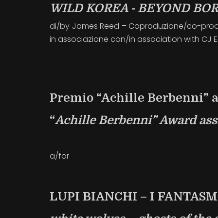
WILD KOREA - BEYOND BO
di/by James Reed – Coproduzione/co-product
in associazione con/in association with CJ 
Premio “Achille Berbenni” a
“
Achille Berbenni” Award ass
a/for
LUPI BIANCHI – I FANTASM