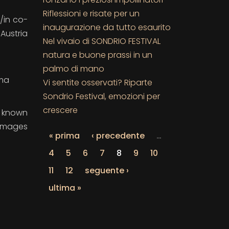
Riflessioni e risate per un
/in co-
inaugurazione da tutto esaurito
Austria
Nel vivaio di SONDRIO FESTIVAL
natura e buone prassi in un
palmo di mano
ima
Vi sentite osservati? Riparte
Sondrio Festival, emozioni per
crescere
is known
f images
« prima
‹ precedente
…
4
5
6
7
8
9
10
11
12
seguente ›
ultima »