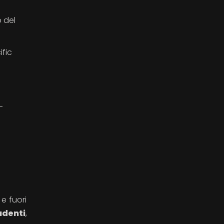
o del
ific
_
 e fuori
udenti
,