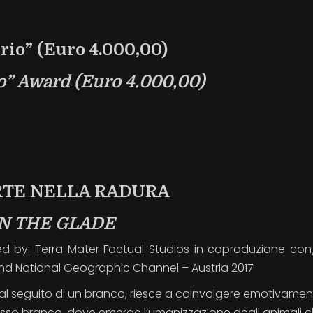
drio”
(Euro 4.000,00)
io” Award
(Euro 4.000,00)
ORTE NELLA RADURA
IN THE GLADE
by: Terra Mater Factual Studios in coproduzione con
and National Geographic Channel – Austria 2017
 al seguito di un branco, riesce a coinvolgere emotivamen
tesso branco, dove emerge l’umanizzazione degli animali 