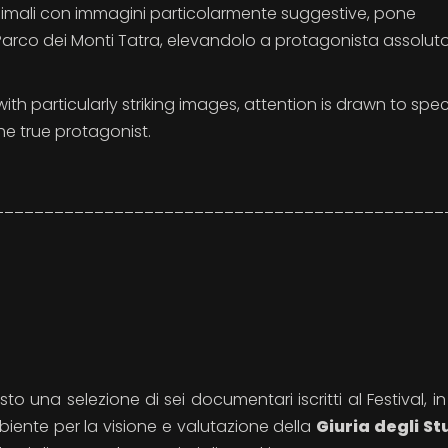
nimali con immagini particolarmente suggestive, pone
l Parco dei Monti Tatra, elevandolo a protagonista assolut
ith particularly striking images, attention is drawn to spec
he true protagonist.
_____________________________________________
to una selezione di sei documentari iscritti al Festival, in
iente per la visione e valutazione della
Giuria degli St