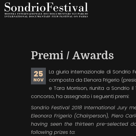
Salta
al
contenuto
principale
Premi / Awards
La giuria internazionale di Sondrio 
25
composta da Elenora Frigerio (preside
NOV
e Tara Morrison, riunita a Sondrio i
concorso, ha assegnato i seguenti premi:
Sondrio Festival 2018 International Jury 
Eleonora Frigerio (Chairperson), Piero Carl
having seen the thirteen pre-selected d
following prizes to: