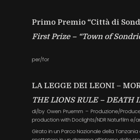
Primo Premio “Città di Son
First Prize – “Town of Sondr
per/for
LA LEGGE DEI LEONI – M
THE LIONS RULE – DEATH 
di/by Owen Pruemm – Produzione/Produced 
production with Doclights/NDR Naturfilm e/
Girato in un Parco Nazionale della Tanzania
spettatore in un dramma all’interno dello s