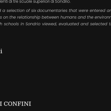
i di tre scuole superiori di Sondrio.
ed
a selection of six documentaries that were entered a
cus on the relationship between humans and the environ
h schools in Sondrio viewed, evaluated and selected t
i
I CONFINI