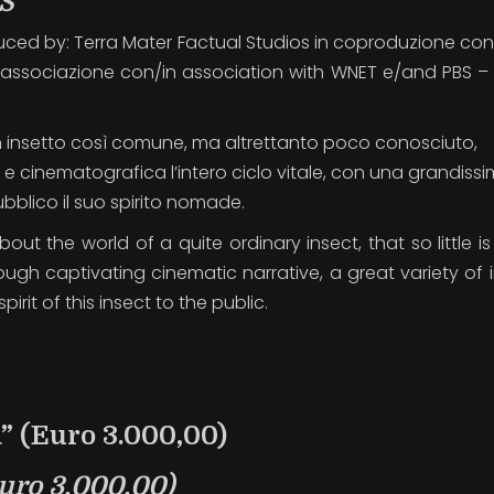
S
ed by: Terra Mater Factual Studios in coproduzione con
n associazione con/in association with WNET e/and PBS – 
 insetto così comune, ma altrettanto poco conosciuto,
e cinematografica l’intero ciclo vitale, con una grandiss
ubblico il suo spirito nomade.
bout the world of a quite ordinary insect, that so little 
through captivating cinematic narrative, a great variety o
irit of this insect to the public.
 (Euro 3.000,00)
uro 3.000,00)