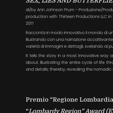
SEX, LIES AND BUTTERFLIE
di/by Ann Johnson Prum – Produzione/Produc
production with Thirteen Productions LLC i
2017
Racconta in modo innovativo il mondo di un
illustrando con una narrazione accattivante 
varietà di immagini e dettagli, svelando al p
It tells the story in a most innovative way a
about. Illustrating the entire cycle of life 
and details; thereby, revealing the nomadic sp
Premio “Regione Lombardia”
“
Lombardy Region” Award
(E