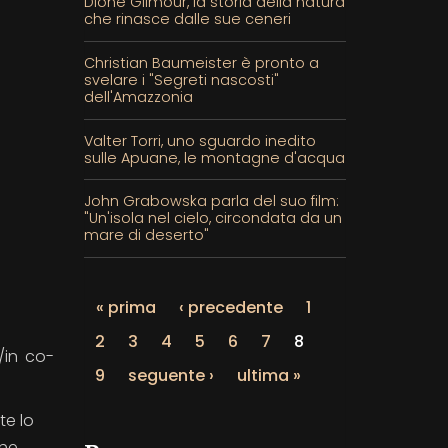
Dione Gilmour, la storia della natura
che rinasce dalle sue ceneri
Christian Baumeister è pronto a
svelare i "Segreti nascosti"
dell'Amazzonia
Valter Torri, uno sguardo inedito
sulle Apuane, le montagne d'acqua
John Grabowska parla del suo film:
"Un'isola nel cielo, circondata da un
mare di deserto"
« prima
‹ precedente
1
2
3
4
5
6
7
8
/in co-
9
seguente ›
ultima »
te lo
che