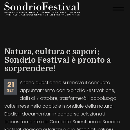
Salta
Togg
al
navi
contenuto
principale
Natura, cultura e sapori:
Sondrio Festival è pronto a
sorprendere!
Anche quest’anno si rinnova il consueto
21
appuntamento con “Sondrio Festival” che,
SET
dall’1 al 7 ottobre, trasformerà il capoluogo
valtellinese nella capitale mondiale della natura.
Dodici i documentari in concorso selezionati
appositamente dal Comitato Scientifico di Sondrio
Festival, dedicati ai Parchi e alle Aree Naturali più