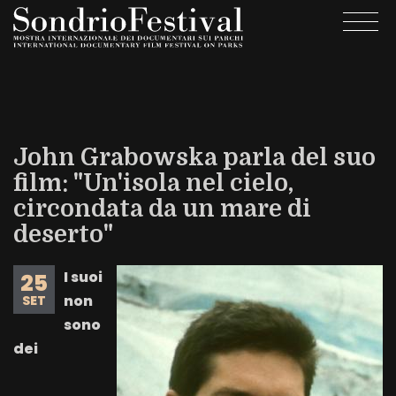
Salta
Togg
al
navi
contenuto
principale
John Grabowska parla del suo
film: "Un'isola nel cielo,
circondata da un mare di
deserto"
I suoi
25
non
SET
sono
dei