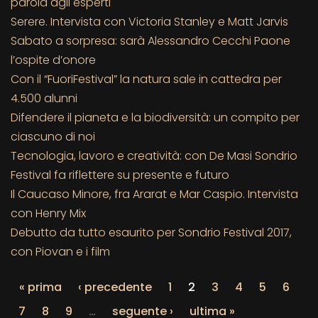
parola agli esperti
Serere. Intervista con Victoria Stanley e Matt Jarvis
Sabato a sorpresa: sarà Alessandro Cecchi Paone
l’ospite d’onore
Con il “FuoriFestival” la natura sale in cattedra per
4.500 alunni
Difendere il pianeta e la biodiversità: un compito per
ciascuno di noi
Tecnologia, lavoro e creatività: con De Masi Sondrio
Festival fa riflettere su presente e futuro
Il Caucaso Minore, fra Ararat e Mar Caspio. Intervista
con Henry Mix
Debutto da tutto esaurito per Sondrio Festival 2017,
con Piovan e i film
« prima
‹ precedente
1
2
3
4
5
6
7
8
9
…
seguente ›
ultima »