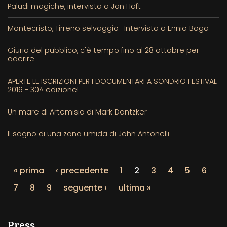
Paludi magiche, intervista a Jan Haft
Montecristo, Tirreno selvaggio- Intervista a Ennio Boga
Giuria del pubblico, c'è tempo fino al 28 ottobre per
aderire
APERTE LE ISCRIZIONI PER I DOCUMENTARI A SONDRIO FESTIVAL
2016 - 30^ edizione!
Un mare di Artemisia di Mark Dantzker
Il sogno di una zona umida di John Antonelli
« prima
‹ precedente
1
2
3
4
5
6
7
8
9
seguente ›
ultima »
Press