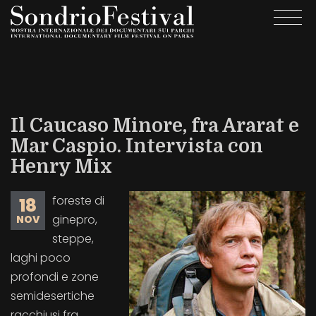
Salta
Togg
al
navi
contenuto
principale
Il Caucaso Minore, fra Ararat e
Mar Caspio. Intervista con
Henry Mix
foreste di
18
ginepro,
NOV
steppe,
laghi poco
profondi e zone
semidesertiche
racchiusi fra