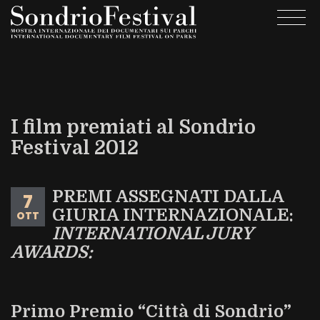
Salta
Togg
al
navi
contenuto
principale
I film premiati al Sondrio
Festival 2012
PREMI ASSEGNATI DALLA
7
GIURIA INTERNAZIONALE:
OTT
INTERNATIONAL JURY
AWARDS:
Primo Premio “Città di Sondrio”