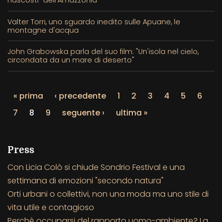
Valter Torri, uno sguardo inedito sulle Apuane, le
montagne d'acqua
John Grabowska parla del suo film: "Un'isola nel cielo,
circondata da un mare di deserto"
« prima
‹ precedente
1
2
3
4
5
6
7
8
9
seguente ›
ultima »
Press
Con Licia Colò si chiude Sondrio Festival e una
settimana di emozioni "secondo natura"
Orti urbani o collettivi, non una moda ma uno stile di
vita utile e contagioso
Perchè occuparsi del rapporto uomo-ambiente? La