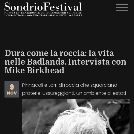
Salta
Togg
al
navi
contenuto
principale
Dura come la roccia: la vita
nelle Badlands. Intervista con
Mike Birkhead
Pinnacoli e torri di roccia che squarciano
9
praterie lussureggianti, un ambiente di estati
NOV