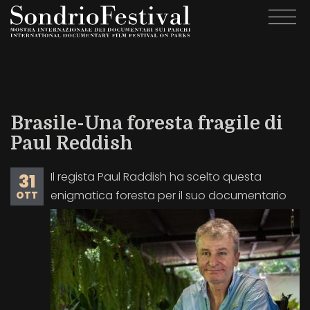
Salta
Togg
al
navi
contenuto
principale
Brasile-Una foresta fragile di
Paul Reddish
Il regista Paul Raddish ha scelto questa
31
enigmatica foresta per il suo documentario
OTT