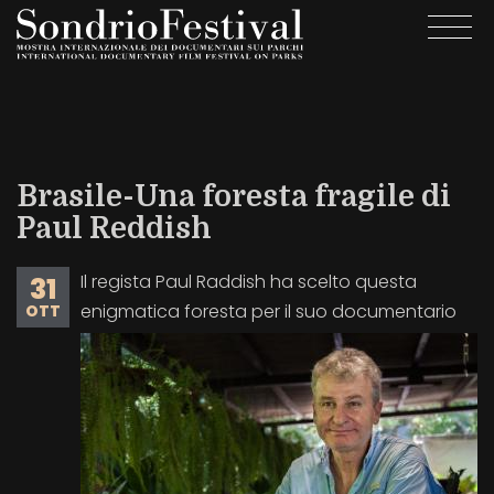
Salta
Togg
al
navi
contenuto
principale
Brasile-Una foresta fragile di
Paul Reddish
Il regista Paul Raddish ha scelto questa
31
enigmatica foresta per il suo documentario
OTT