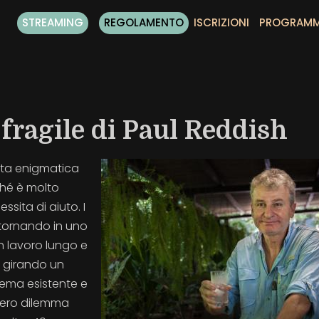
STREAMING
REGOLAMENTO
ISCRIZIONI
PROGRAM
 fragile di Paul Reddish
esta enigmatica
ché è molto
ssita di aiuto. I
tornando in uno
n lavoro lungo e
e girando un
ema esistente e
 vero dilemma