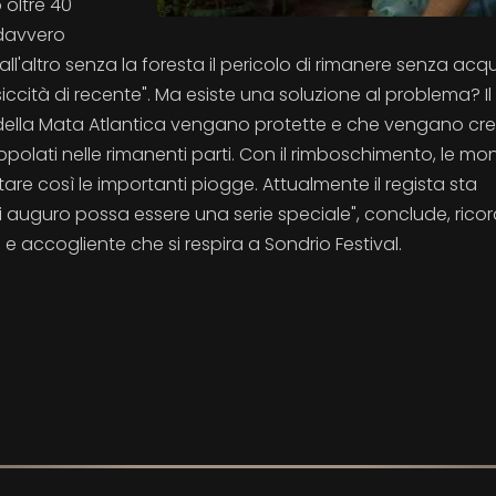
o oltre 40
 davvero
ll'altro senza la foresta il pericolo di rimanere senza acq
siccità di recente". Ma esiste una soluzione al problema? Il
i della Mata Atlantica vengano protette e che vengano cre
rappolati nelle rimanenti parti. Con il rimboschimento, le m
tare così le importanti piogge. Attualmente il regista sta
"Mi auguro possa essere una serie speciale", conclude, ric
 accogliente che si respira a Sondrio Festival.