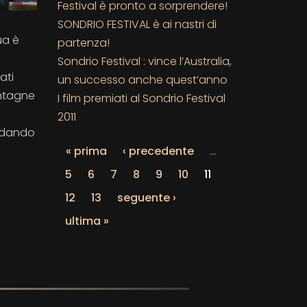
Festival è pronto a sorprendere!
SONDRIO FESTIVAL è ai nastri di
ua è
partenza!
Sondrio Festival : vince l’Australia,
ati
un successo anche quest’anno
ontagne
I film premiati al Sondrio Festival
2011
ordando
« prima
‹ precedente
…
5
6
7
8
9
10
11
12
13
seguente ›
ultima »