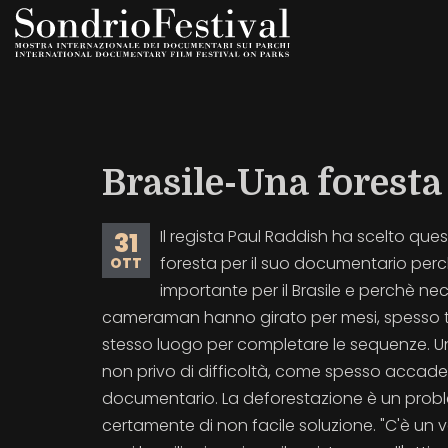
Salta
al
contenuto
principale
Brasile-Una foresta
Il regista Paul Raddish ha scelto qu
31
foresta per il suo documentario per
OTT
importante per il Brasile e perchè nece
cameraman hanno girato per mesi, spesso 
stesso luogo per completare le sequenze. U
non privo di difficoltà, come spesso accad
documentario. La deforestazione è un probl
certamente di non facile soluzione. "C'è un