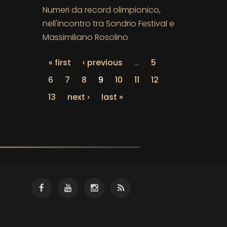
Numeri da record olimpionico,
nell'incontro tra Sondrio Festival e
Massimiliano Rosolino
« first
‹ previous
…
5
6
7
8
9
10
11
12
13
next ›
last »