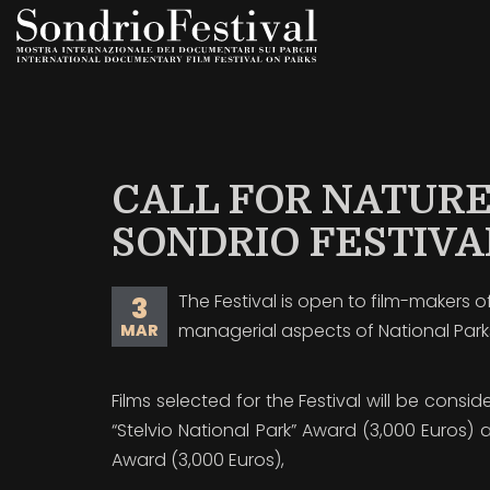
Skip
to
main
content
CALL FOR NATURE
SONDRIO FESTIVAL
The Festival is open to film-makers 
3
managerial aspects of National Park
MAR
Films selected for the Festival will be consid
“Stelvio National Park” Award (3,000 Euros) 
Award (3,000 Euros),