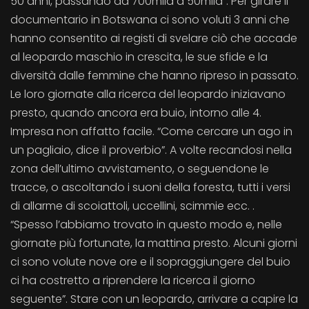
50 anni, passando da 700mila a 50mila”. Per girare il
documentario in Botswana ci sono voluti 3 anni che
hanno consentito ai registi di svelare ciò che accade
al leopardo maschio in crescita, le sue sfide e la
diversità dalle femmine che hanno ripreso in passato.
Le loro giornate alla ricerca del leopardo iniziavano
presto, quando ancora era buio, intorno alle 4.
Impresa non affatto facile. “Come cercare un ago in
un pagliaio, dice il proverbio”. A volte recandosi nella
zona dell’ultimo avvistamento, o seguendone le
tracce, o ascoltando i suoni della foresta, tutti i versi
di allarme di scoiattoli, uccellini, scimmie ecc. .
“Spesso l’abbiamo trovato in questo modo e, nelle
giornate più fortunate, la mattina presto. Alcuni giorni
ci sono volute nove ore e il sopraggiungere del buio
ci ha costretto a riprendere la ricerca il giorno
seguente”. Stare con un leopardo, arrivare a capire la