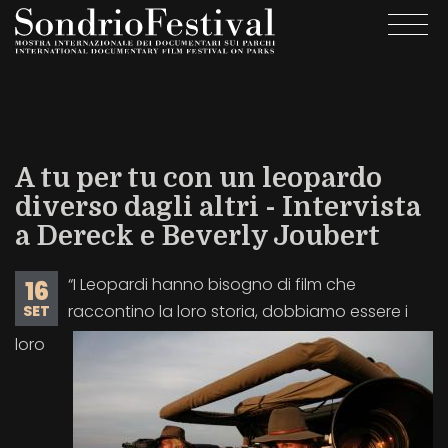
Salta
Togg
al
navi
contenuto
principale
A tu per tu con un leopardo
diverso dagli altri - Intervista
a Dereck e Beverly Joubert
“I Leopardi hanno bisogno di film che
16
raccontino la loro storia, dobbiamo essere i
SET
loro