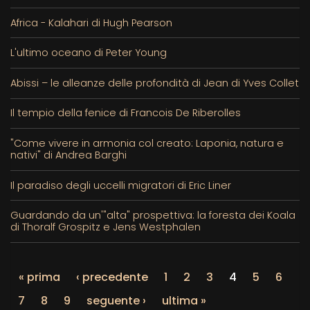
Africa - Kalahari di Hugh Pearson
L'ultimo oceano di Peter Young
Abissi – le alleanze delle profondità di Jean di Yves Collet
Il tempio della fenice di Francois De Riberolles
"Come vivere in armonia col creato: Laponia, natura e
nativi" di Andrea Barghi
Il paradiso degli uccelli migratori di Eric Liner
Guardando da un'"alta" prospettiva: la foresta dei Koala
di Thoralf Grospitz e Jens Westphalen
« prima
‹ precedente
1
2
3
4
5
6
7
8
9
seguente ›
ultima »