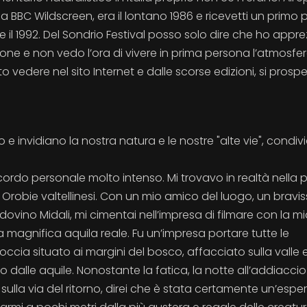
la BBC Wildscreen, era il lontano 1986 e ricevetti un primo
e il 1992. Del Sondrio Festival posso solo dire che ho appr
ione e non vedo l’ora di vivere in prima persona l’atmosfer
 vedere nel sito Internet e dalle scorse edizioni, si prosp
o e invidiano la nostra natura e le nostre "alte vie", condiv
ordo personale molto intenso. Mi trovavo in realtà nella 
le Orobie valtellinesi. Con un mio amico del luogo, un bravi
ino Midali, mi cimentai nell’impresa di filmare con la m
na magnifica aquila reale. Fu un’impresa portare tutte le
roccia situato ai margini del bosco, affacciato sulla valle
to dalle aquile. Nonostante la fatica, la notte all’addiacci
sulla via del ritorno, direi che è stata certamente un’espe