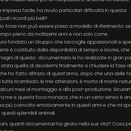
mpresa facile, ha avuto particolari difficoltà in questa
 i ricordi più belli?
 forse non può essere preso a modello di riferimento: s
empo pieno da moltissimi anni e non solo come
tura fondato un Gruppo che raccoglie appassionati e speci
erte è costituito dalla disponibilità di tempo e risorse, che 
mmagini di questo documentario le ho realizzate in gran pa
 è stata quella di decidermi finalmente a chiudere la fase di
he ho fatto all’inizio di quest’anno, dopo che una delle f
 tutte ricambiato le mie attenzioni, è morta di morte natur
e alcuni mesi al montaggio e alla post-produzione. Sicura
o tra me e questa foca monaca, che in un certo senso è an
ha più coinvolto emotivamente in questi anni e che mi sp
questi splendidi animali.
aliani, quanti documentari ha girato nella sue vita? Cosa 