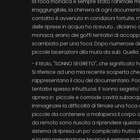
la foca monaca è sempre stato l’animale mi
irraggiungibile, la chimera di ogni documentar
contatto è avvenuto in condizioni fortuite,
delle riprese in acqua ho ricevuto , diciamo
monaca; erano dei goffi tentativi di accoppi
scambiato per una foca. Dopo numerose delic
piccole lacerazioni alla muta da sub. Quel
- Il titolo, "SONNO SEGRETO", che significato 
Si riferisce ad una mia recente scoperta ch
rappresentano il clou del documentario. Poc
tentativi spesso infruttuosi. Il ‘sonno segre
apnea in piccole e comode cavità subacque
immaginare la difficoltà di filmare una foc
piccole da contenere a malapena il corpo de
da remoto sono riuscito a riprendere quest
sistema di ripresa un po’ complicato frutto d
e la mia preparazione tecnica è sempre stat