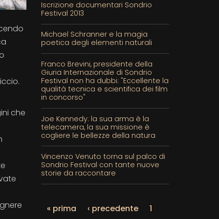
Iscrizione documentari Sondrio
Festival 2013
facendo
Michael Schranner e la magia
ca
poetica degli elementi naturali
to
Franco Brevini, presidente della
Giuria Internazionale di Sondrio
Festival non ha dubbi: "Eccellente la
ccio.
qualità tecnica e scientifica dei film
in concorso"
ini che
Joe Kennedy: la sua arma è la
telecamera, la sua missione è
cogliere le bellezze della natura
n
Vincenzo Venuto torna sul palco di
te
Sondrio Festival con tante nuove
storie da raccontare
ivate
egnere
« prima
‹ precedente
1