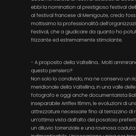
ebbi la nomination al prestigioso festival del
al festival francese di Menigoute, credo foss
moltissimo la professionalità dell’organizzaz
Festival, che a giudicare da quanto ho potuto
frizzante ed estremamente stimolante.
- A proposito della Valtellina... Molti ammiran
questo pensiero?
Non solo lo condivido, ma ne conservo un ric
meridionale della Valtellina, in una valle del
fotografo e oggi anche documentarista Baldov
inseparabile Arriflex 16mm, le evoluzioni di u
attrezzature necessarie fino al terrazzino di 
un’ottima vista dall’alto del posatoio preferi
un diluvio torrenziale e una rovinosa caduta 