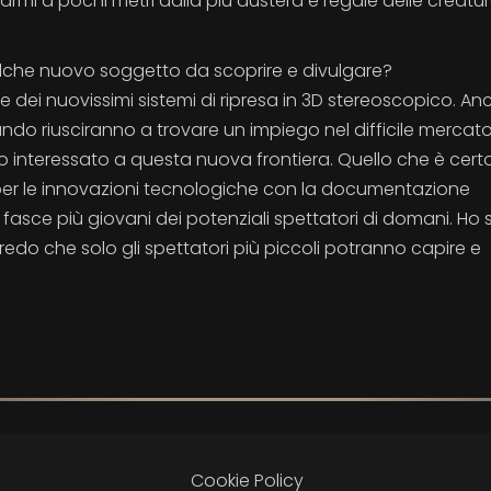
rmi a pochi metri dalla più austera e regale delle creatur
Qualche nuovo soggetto da scoprire e divulgare?
ei nuovissimi sistemi di ripresa in 3D stereoscopico. An
ndo riusciranno a trovare un impiego nel difficile mercat
to interessato a questa nuova frontiera. Quello che è cert
e per le innovazioni tecnologiche con la documentazione
e fasce più giovani dei potenziali spettatori di domani. Ho
do che solo gli spettatori più piccoli potranno capire e
Cookie Policy