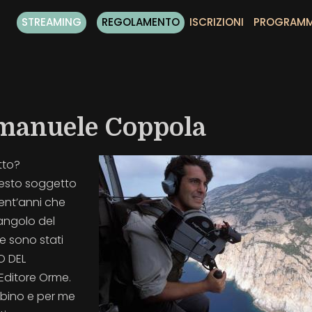
STREAMING
REGOLAMENTO
ISCRIZIONI
PROGRAM
Emanuele Coppola
tto?
uesto soggetto
rent’anni che
angolo del
e sono stati
O DEL
Editore Orme.
bino e per me