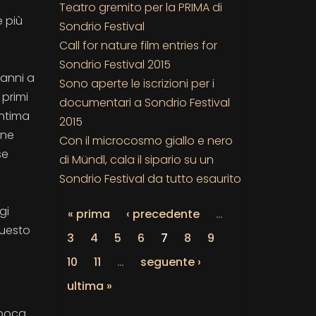
Teatro gremito per la PRIMA di
e più
Sondrio Festival
Call for nature film entries for
Sondrio Festival 2015
 anni a
Sono aperte le iscrizioni per i
 primi
documentari a Sondrio Festival
intima
2015
one
Con il microcosmo giallo e nero
se
di Mündl, cala il sipario su un
Sondrio Festival da tutto esaurito
gi
« prima
‹ precedente
…
questo
3
4
5
6
7
8
9
10
11
…
seguente ›
ultima »
epoca