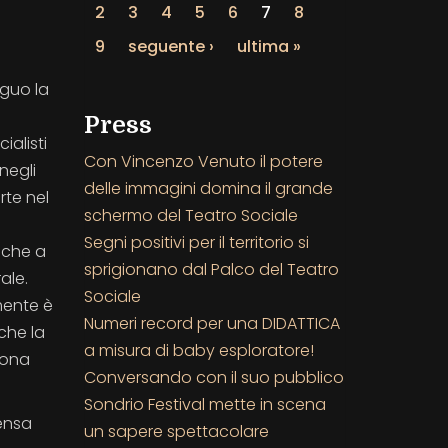
2
3
4
5
6
7
8
9
seguente ›
ultima »
eguo la
Press
alisti
Con Vincenzo Venuto il potere
negli
delle immagini domina il grande
rte nel
schermo del Teatro Sociale
Segni positivi per il territorio si
oche a
sprigionano dal Palco del Teatro
ale.
Sociale
mente è
Numeri record per una DIDATTICA
che la
a misura di baby esploratore!
rona
Conversando con il suo pubblico
Sondrio Festival mette in scena
pensa
un sapere spettacolare