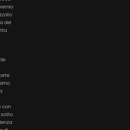
 premio
ezzato
a del
etta
ide
parte
ssimo
ia
 e con
o sotto
rienza