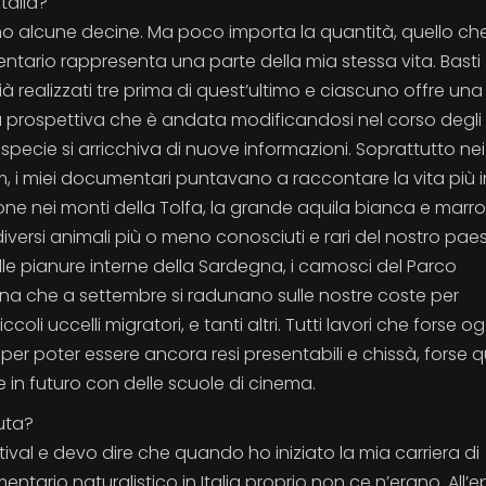
talia?
eno alcune decine. Ma poco importa la quantità, quello ch
ntario rappresenta una parte della mia stessa vita. Basti
realizzati tre prima di quest’ultimo e ciascuno offre una
na prospettiva che è andata modificandosi nel corso degli
cie si arricchiva di nuove informazioni. Soprattutto nei
m, i miei documentari puntavano a raccontare la vita più 
cone nei monti della Tolfa, la grande aquila bianca e marr
versi animali più o meno conosciuti e rari del nostro pae
lle pianure interne della Sardegna, i camosci del Parco
egina che a settembre si radunano sulle nostre coste per
oli uccelli migratori, e tanti altri. Tutti lavori che forse og
er poter essere ancora resi presentabili e chissà, forse 
in futuro con delle scuole di cinema.
luta?
ival e devo dire che quando ho iniziato la mia carriera di
ntario naturalistico in Italia proprio non ce n’erano. All’