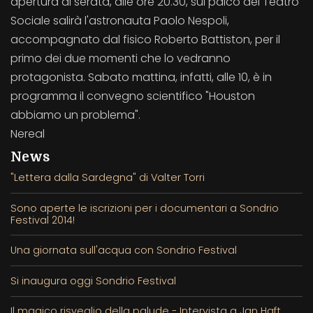
apertura di serata, alle ore 20.30, sul palco del Teatro
Sociale salirà l'astronauta Paolo Nespoli,
accompagnato dal fisico Roberto Battiston, per il
primo dei due momenti che lo vedranno
protagonista. Sabato mattina, infatti, alle 10, è in
programma il convegno scientifico "Houston
abbiamo un problema".
Nereal
News
"Lettera dalla Sardegna" di Valter Torri
Sono aperte le iscrizioni per i documentari a Sondrio
Festival 2014!
Una giornata sull'acqua con Sondrio Festival
Si inaugura oggi Sondrio Festival
Il magico risveglio della palude - Intervista a Jan Haft