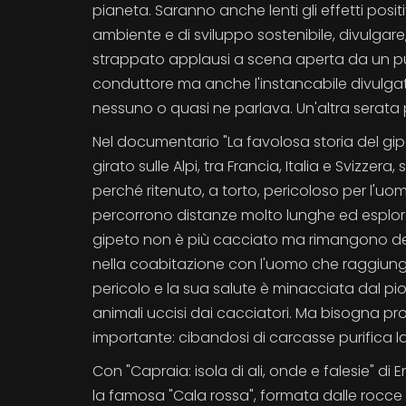
pianeta. Saranno anche lenti gli effetti posit
ambiente e di sviluppo sostenibile, divulgare
strappato applausi a scena aperta da un pubb
conduttore ma anche l'instancabile divulgator
nessuno o quasi ne parlava. Un'altra serata 
Nel documentario "La favolosa storia del gip
girato sulle Alpi, tra Francia, Italia e Svizzera
perché ritenuto, a torto, pericoloso per l'uomo
percorrono distanze molto lunghe ed esplorano i
gipeto non è più cacciato ma rimangono del
nella coabitazione con l'uomo che raggiunge 
pericolo e la sua salute è minacciata dal pi
animali uccisi dai cacciatori. Ma bisogna pr
importante: cibandosi di carcasse purifica l
Con "Capraia: isola di ali, onde e falesie" d
la famosa "Cala rossa", formata dalle rocce d