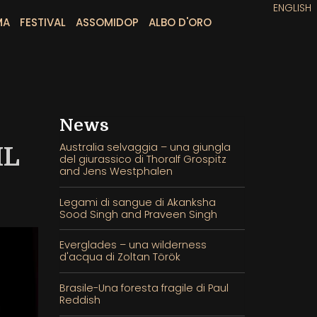
ENGLISH
MA
FESTIVAL
ASSOMIDOP
ALBO D'ORO
News
Australia selvaggia – una giungla
IL
del giurassico di Thoralf Grospitz
and Jens Westphalen
Legami di sangue di Akanksha
Sood Singh and Praveen Singh
Everglades – una wilderness
d'acqua di Zoltan Török
Brasile-Una foresta fragile di Paul
Reddish