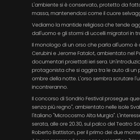
L'ambiente si è conservato, protetto da fatto
massa, mantenendosi come il cuore selvaggi
Vediamo la mantide religiosa che tende agguati
dall'uomo e gli stormi di uccelli migratori in t
Il monologo di un orso che parla all'uomo è al c
Cerubini e Jerome Fatalot, ambientato nel Par
documentari proiettati ieri sera. Un'introdu
protagonista che si aggira tra le auto di un
ombre della notte. L'orso sembra scrutare l'
incontreranno.
Il concorso di Sondrio Festival prosegue ques
senza più regno", ambientato nelle isole Svalba
l'italiano "Microcosmo Alta Murgia". L'interes
serata, alle ore 20.30, sul palco del Teatro 
Roberto Battiston, per il primo dei due momen