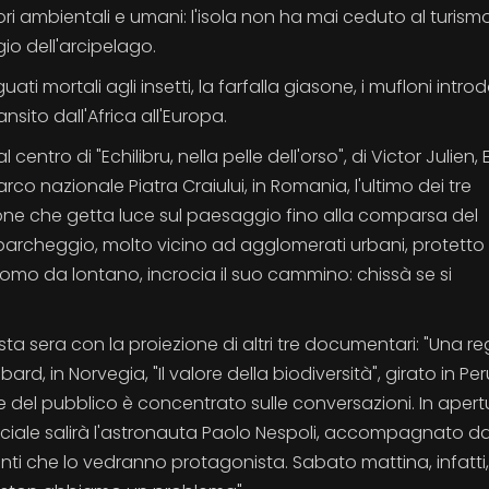
ri ambientali e umani: l'isola non ha mai ceduto al turismo
o dell'arcipelago.
 mortali agli insetti, la farfalla giasone, i mufloni introd
ransito dall'Africa all'Europa.
entro di "Echilibru, nella pelle dell'orso", di Victor Julien, 
co nazionale Piatra Craiului, in Romania, l'ultimo dei tre
zione che getta luce sul paesaggio fino alla comparsa del
 parcheggio, molto vicino ad agglomerati urbani, protetto 
uomo da lontano, incrocia il suo cammino: chissà se si
ta sera con la proiezione di altri tre documentari: "Una re
rd, in Norvegia, "Il valore della biodiversità", girato in Per
se del pubblico è concentrato sulle conversazioni. In apert
Sociale salirà l'astronauta Paolo Nespoli, accompagnato dal
ti che lo vedranno protagonista. Sabato mattina, infatti, a