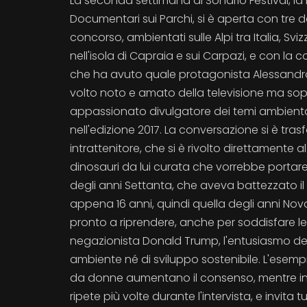
La seconda settimana di Sondrio Festival, la
Documentari sui Parchi, si è aperta con tre 
concorso, ambientati sulle Alpi tra Italia, Sviz
nell'isola di Capraia e sui Carpazi, e con la
che ha avuto quale protagonista Alessandr
volto noto e amato della televisione ma sop
appassionato divulgatore dei temi ambientali.
nell'edizione 2017. La conversazione si è tr
intrattenitore, che si è rivolto direttamente 
dinosauri da lui curata che vorrebbe portare a
degli anni Settanta, che aveva battezzato il
appena 16 anni, quindi quella degli anni N
pronto a riprendere, anche per soddisfare le 
negazionista Donald Trump, l'entusiasmo dei gi
ambiente né di sviluppo sostenibile. L'esempio
da donne aumentano il consenso, mentre in It
ripete più volte durante l'intervista, e invit