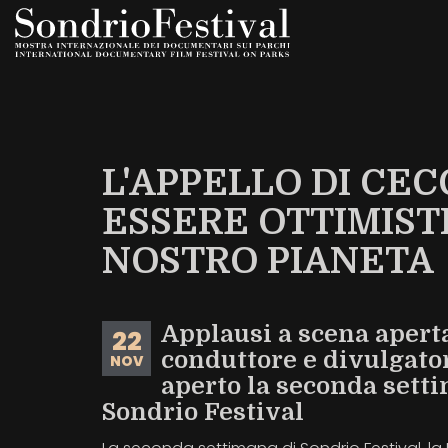
Salta
al
contenuto
principale
L'APPELLO DI CEC
ESSERE OTTIMISTI
NOSTRO PIANETA
Applausi a scena aperta
22
conduttore e divulgato
NOV
aperto la seconda sett
Sondrio Festival