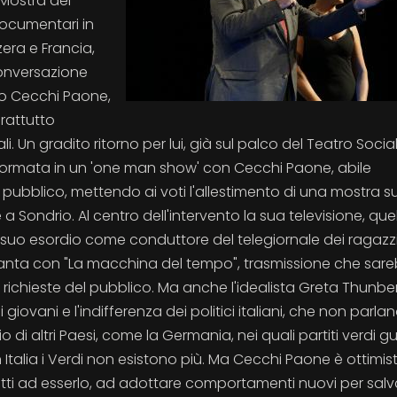
 Mostra dei
documentari in
zera e Francia,
 conversazione
o Cecchi Paone,
rattutto
 Un gradito ritorno per lui, già sul palco del Teatro Socia
asformata in un 'one man show' con Cecchi Paone, abile
al pubblico, mettendo ai voti l'allestimento di una mostra su
 Sondrio. Al centro dell'intervento la sua televisione, que
 suo esordio come conduttore del telegiornale dei ragazzi
ovanta con "La macchina del tempo", trasmissione che sar
richieste del pubblico. Ma anche l'idealista Greta Thunberg
ovani e l'indifferenza dei politici italiani, che non parlan
 di altri Paesi, come la Germania, nei quali partiti verdi gu
alia i Verdi non esistono più. Ma Cecchi Paone è ottimist
a tutti ad esserlo, ad adottare comportamenti nuovi per salva