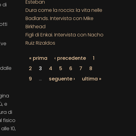
Esteban
 di
Dura come la roccia: la vita nelle
Badlands. Intervista con Mike
otti
Birkhead
Figli di Enkai. Intervista con Nacho
Ruiz Rizaldos
Eve
« prima
‹ precedente
1
dalle
2
3
4
5
6
7
8
9
…
seguente ›
ultima »
gina
ù, e
ura di
 fisico
lle 10,