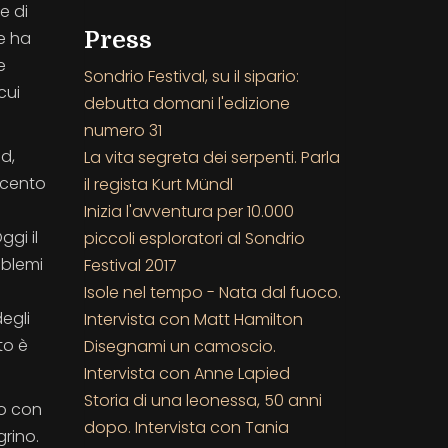
e di
Press
he ha
e
Sondrio Festival, su il sipario:
cui
debutta domani l'edizione
numero 31
d,
La vita segreta dei serpenti. Parla
vecento
il regista Kurt Mündl
Inizia l'avventura per 10.000
ggi il
piccoli esploratori al Sondrio
oblemi
Festival 2017
Isole nel tempo - Nata dal fuoco.
egli
Intervista con Matt Hamilton
to è
Disegnami un camoscio.
Intervista con Anne Lapied
Storia di una leonessa, 50 anni
no con
dopo. Intervista con Tania
grino.