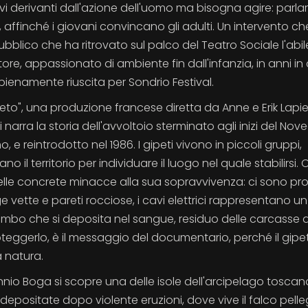
ivi derivanti dall'azione dell'uomo ma bisogna agire: parlar
, affinché i giovani convincano gli adulti. Un intervento c
lico che ha ritrovato sul palco del Teatro Sociale l'abil
e, appassionato di ambiente fin dall'infanzia, in anni in 
pienamente riuscita per Sondrio Festival.
eto", una produzione francese diretta da Anne e Erik Lapie
, si narra la storia dell'avvoltoio sterminato agli inizi del No
, e reintrodotto nel 1986. I gipeti vivono in piccoli gruppi,
l territorio per individuare il luogo nel quale stabilirsi. O
le concrete minacce alla sua sopravvivenza: ci sono pr
vette e pareti rocciose, i cavi elettrici rappresentano un
ombo che si deposita nel sangue, residuo delle carcasse d
oteggerlo, è il messaggio del documentario, perché il gipe
a natura.
i Ennio Boga si scopre una delle isole dell'arcipelago tosca
epositate dopo violente eruzioni, dove vive il falco pelle