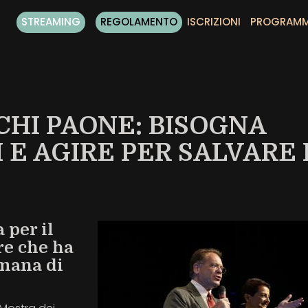
STREAMING
REGOLAMENTO
ISCRIZIONI
PROGRAM
CHI PAONE: BISOGNA
 E AGIRE PER SALVARE 
 per il
re che ha
imana di