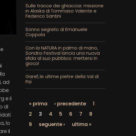
Sulle tracce dei ghiacciai: missione
in Alaska di Tommaso Valente e
Federico Santini
Sonno segreto di Emanuele
Coppola
Con la NATURA in palmo di mano,
le
Sondrio Festival lancia una nuova
sfida al suo pubblico: mettersi in
gioco!
i
lla
Garef, le ultime pietre della Val di
, ad
Pai
ebbe
 e il
« prima
‹ precedente
1
o di
2
3
4
5
6
7
8
idati
a, lo
9
seguente ›
ultima »
re il