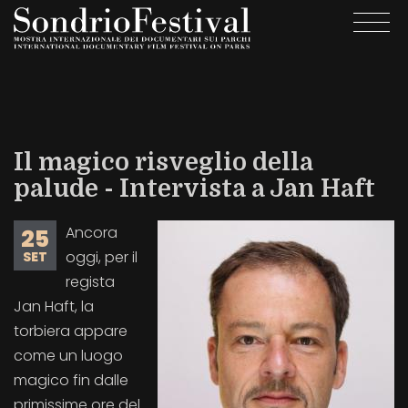
Salta
Togg
al
navi
contenuto
principale
Il magico risveglio della
palude - Intervista a Jan Haft
Ancora
25
oggi, per il
SET
regista
Jan Haft, la
torbiera appare
come un luogo
magico fin dalle
primissime ore del