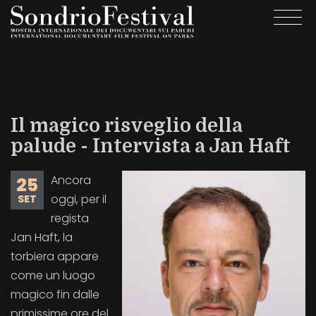
Salta
Togg
al
navi
contenuto
principale
Il magico risveglio della
palude - Intervista a Jan Haft
Ancora
25
oggi, per il
SET
regista
Jan Haft, la
torbiera appare
come un luogo
magico fin dalle
primissime ore del