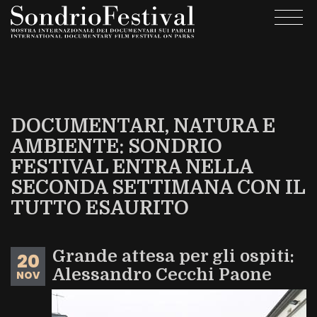
Salta
Togg
al
navi
contenuto
principale
DOCUMENTARI, NATURA E
AMBIENTE: SONDRIO
FESTIVAL ENTRA NELLA
SECONDA SETTIMANA CON IL
TUTTO ESAURITO
Grande attesa per gli ospiti:
20
Alessandro Cecchi Paone
NOV