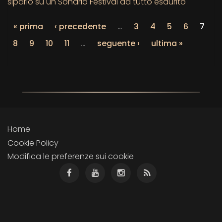
sipario su un Sondrio Festival da tutto esaurito
« prima
‹ precedente
…
3
4
5
6
7
8
9
10
11
…
seguente ›
ultima »
Home
Cookie Policy
Modifica le preferenze sui cookie