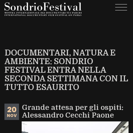
Salta
Togg
al
navi
contenuto
principale
DOCUMENTARI, NATURA E
AMBIENTE: SONDRIO
FESTIVAL ENTRA NELLA
SECONDA SETTIMANA CON IL
TUTTO ESAURITO
Grande attesa per gli ospiti:
20
Alessandro Cecchi Paone
NOV