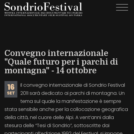
Salta
Togg
al
navi
contenuto
principale
Convegno internazionale
"Quale futuro per i parchi di
montagna" - 14 ottobre
Il convegno internazionale di Sondrio Festival
16
2011 sarà dedicato ai parchi di montagna. Un
SET
tema sul quale la manifestazione è sempre
stata sensibile anche per la collocazione geografica
della città, nel cuore delle Alpi. A vent’anni dalla
stesura delle “Tesi di Sondrio”, sottoscritte dai
partecipanti all’edizione 1992 del Festival, si impone