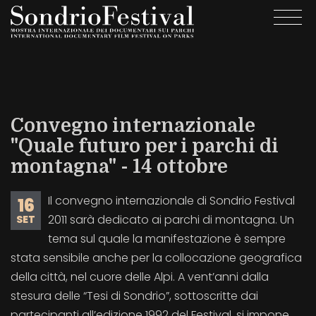
Salta
Togg
al
navi
contenuto
principale
Convegno internazionale
"Quale futuro per i parchi di
montagna" - 14 ottobre
Il convegno internazionale di Sondrio Festival
16
2011 sarà dedicato ai parchi di montagna. Un
SET
tema sul quale la manifestazione è sempre
stata sensibile anche per la collocazione geografica
della città, nel cuore delle Alpi. A vent’anni dalla
stesura delle “Tesi di Sondrio”, sottoscritte dai
partecipanti all’edizione 1992 del Festival, si impone