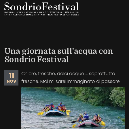
Salta
Togg
al
navi
contenuto
principale
Una giornata sull'acqua con
Sondrio Festival
Chiare, fresche, dolci acque … soprattutto
11
fresche. Mai mi sarei immaginato di passare
NOV