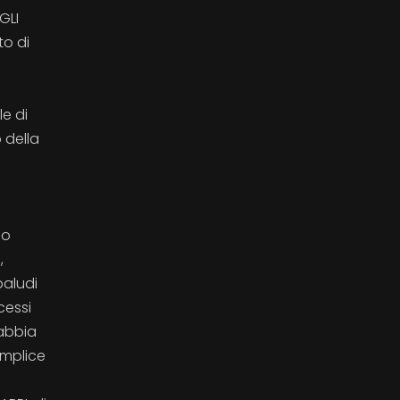
GLI
to di
le di
 della
a
so
,
paludi
cessi
sabbia
emplice