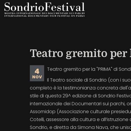
Salta
al
contenuto
principale
Teatro gremito per 
Teatro gremito per la "PRIMA" di Sondr
4
NOV
Il Teatro sociale di Sondrio (con i suo
completo è la testimonianza concreta dell'a
stile di questa 29^ edizione di Sondrio Festi
internazionale dei Documentari sui parchi, 
Assomidop (Associazione culturale presied
Cotelli, assessore alla cultura e all’istruzion
Sondrio, e diretta da Simona Nava, che uni