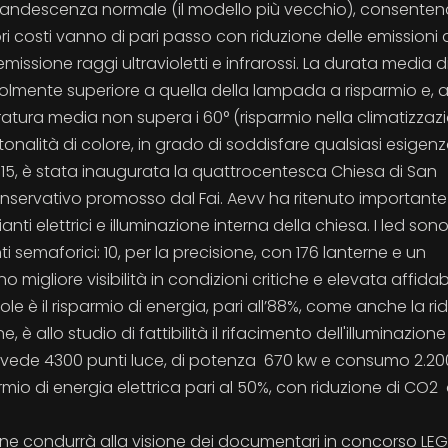
andescenza normale (il modello più vecchio), consente
ri costi vanno di pari passo con riduzione delle emissioni
issione raggi ultravioletti e infrarossi. La durata media d
volmente superiore a quella della lampada a risparmio e, 
atura media non supera i 60° (risparmio nella climatizzazi
e tonalità di colore, in grado di soddisfare qualsiasi esigenz
 2015, è stata inaugurata la quattrocentesca Chiesa di San
onservativo promosso dal Fai. Aevv ha ritenuto importante
i elettrici e illuminazione interna della chiesa. I led sono
 semaforici: 10, per la precisione, con 176 lanterne e un
migliore visibilità in condizioni critiche e elevata affidabi
e è il risparmio di energia, pari all’88%, come anche la ri
, è allo studio di fattibilità il rifacimento dell'illuminazione
le vede 4300 punti luce, di potenza 670 kw e consumo 2.2
mio di energia elettrica pari al 50%, con riduzione di CO2 
one condurrà alla visione dei documentari in concorso LEG