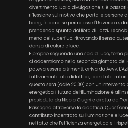
divertimento. Dalla divulgazione si è passati a
riflessione sul motivo che porta le persone a
bang, è come se permeasse l'Universo e, di rifl
prendendo spunto dal libro di Tozzi, Tecnob
meno del superfluo, ritrovando il senso aute
danza di colore e luce.
E proprio seguendo una scia di luce, tema pre
ci addentriamo nella seconda giornata del F
poteva essere altrimenti, arriva da Aevv. L'A
fattivamente alla didattica, con i Laboratori
questa sera (dalle 20.30) con un intervento 
energetica Il futuro dell’illuminazione è all’in
presieduta da Nicola Giugni e diretta da Fr
Rassegna attraverso la didattica. Quest'anno
contributo incentrato su illuminazione e luce
nel fatto che l'efficienza energetica e il ris