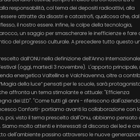
lla responsabilità, col tema dei depositi radioattivi, alla
 essere attratte da disastri e catastrofi, qualcosa che, dal
esso, il nostro essere. Infine, le colpe della tecnologia,
arocco, un saggio per smascherare le inefficienze e fare 
ntico del progresso culturale. A precedere tutto questo u
scelto dall’ONU nella definizione dell’Anno Internazionale
estival (oggi, martedì 3 novembre). L'apporto principale,
zienda energetica Valtellina e Valchiavenna, oltre a contrib
 “Magia della luce” pensati per le scuole, sarà protagonist
che affronta un tema stimolante e attuale: "Efficienza
segna dei LED". "Come tutti gli anni - riferiscono dall'azienda
ancesco Conforti- portiamo avanti la collaborazione con l
, poi, visto il tema prescelto dall'Onu, abbiamo pensato 
. Siamo molto attenti e interessati al discorso dei led e c
petto dell'ambiente passino attraverso le nuove generazioni".