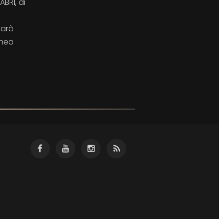
BRI, di
Sarà
anea