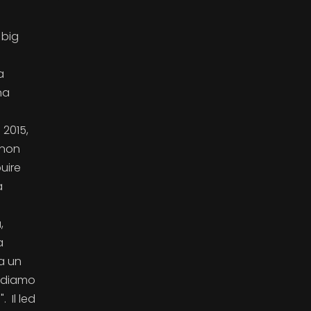
 big
a
na
 2015,
 non
uire
a
,
a
a un
rediamo
 Il led