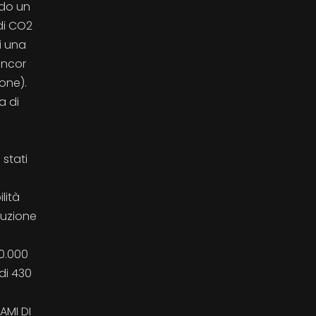
ndo un
 di CO2
i una
ancor
one).
a di
 stati
lità
duzione
00.000
di 430
AMI DI