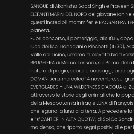
SANGUE di Akanksha Sood Singh e Praveen Singh
ELEFANTI MARINI DEL NORD del giovane Ian Ne
questi incredibili mammiferi e BAOBAB FRA TERR
pianeta.
Fuori concorso, il pomeriggio, alle 18.15, dop
luce dei licei Donegani e Pinchetti (15.30), 
Valle del Ticino, un’area di elevata biodiversi
BRUGHIERA di Marco Tessaro, sul Parco della 
natura di pregio, scorci e paesaggi, aree agr
DOMANI sera, mercoledì 4 novembre, sul gran
EVERGLADES – UNA WILDERNESS D’ACQUA di Zolt
attraverso le storie degli animali che la pop
della Mesopotamia in Iraq e LUNA di François d
che legano la luna alla terra. A precedere la
e “#CANTIERI IN ALTA QUOTA”, di Sol.Co Sondr
ma denso, che riporta segni positivi di e per i