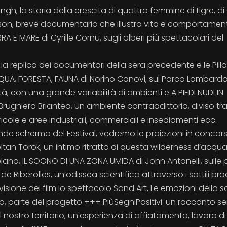
, la storia della crescita di quattro femmine di tigre, di 
lson, breve documentario che illustra vita e comportamen
A E MARE di Cyrille Cornu, sugli alberi più spettacolari del
o la replica dei documentari della sera precedente e le Pillo
ACQUA, FORESTA, FAUNA di Norino Canovi, sul Parco Lombardo
tà, con una grande variabilità di ambienti e A PIEDI NUDI IN
Brughiera Briantea, un ambiente contraddittorio, diviso tr
icole e aree industriali, commerciali e insediamenti ecc.
de schermo del Festival, vedremo le proiezioni in concor
an Török, un intimo ritratto di questa wilderness d’acqua
olano, IL SOGNO DI UNA ZONA UMIDA di John Antonelli, sulle 
e Riberolles, un’odissea scientifica attraverso i sottili pro
 visione dei film lo spettacolo Sand Art, Le emozioni della 
io, parte del progetto +++ PiùSegniPositivi: un racconto s
l nostro territorio, un'esperienza di affiatamento, lavoro di