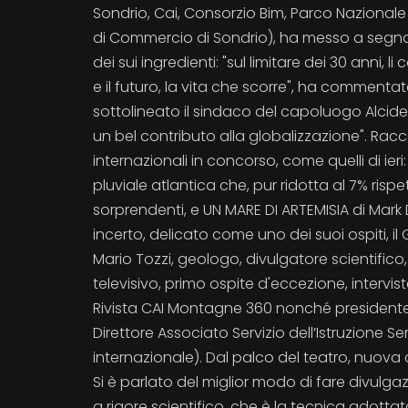
Sondrio, Cai, Consorzio Bim, Parco Nazionale 
di Commercio di Sondrio), ha messo a segno u
dei sui ingredienti: "sul limitare dei 30 anni,
e il futuro, la vita che scorre", ha comment
sottolineato il sindaco del capoluogo Alcide M
un bel contributo alla globalizzazione". Ra
internazionali in concorso, come quelli di ier
pluviale atlantica che, pur ridotta al 7% rispe
sorprendenti, e UN MARE DI ARTEMISIA di Mark
incerto, delicato come uno dei suoi ospiti, il 
Mario Tozzi, geologo, divulgatore scientific
televisivo, primo ospite d'eccezione, intervi
Rivista CAI Montagne 360 nonché presidente 
Direttore Associato Servizio dell’Istruzione Se
internazionale). Dal palco del teatro, nuova
Si è parlato del miglior modo di fare divul
a rigore scientifico, che è la tecnica adotta