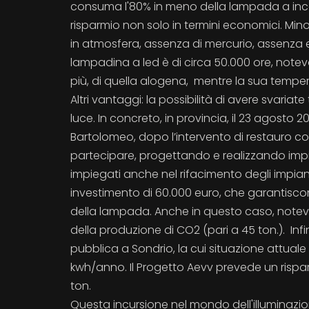
consuma l'80% in meno della lampada a inc
risparmio non solo in termini economici. Mino
in atmosfera, assenza di mercurio, assenza em
lampadina a led è di circa 50.000 ore, note
più, di quella alogena, mentre la sua temper
Altri vantaggi: la possibilità di avere svariat
luce. In concreto, in provincia, il 23 agosto
Bartolomeo, dopo l’intervento di restauro c
partecipare, progettando e realizzando impiant
impiegati anche nel rifacimento degli impianti
investimento di 60.000 euro, che garantiscono 
della lampada. Anche in questo caso, notevol
della produzione di CO2 (pari a 45 ton.). Infine
pubblica a Sondrio, la cui situazione attua
kwh/anno. Il Progetto Aevv prevede un rispar
ton.
Questa incursione nel mondo dell'illuminazi