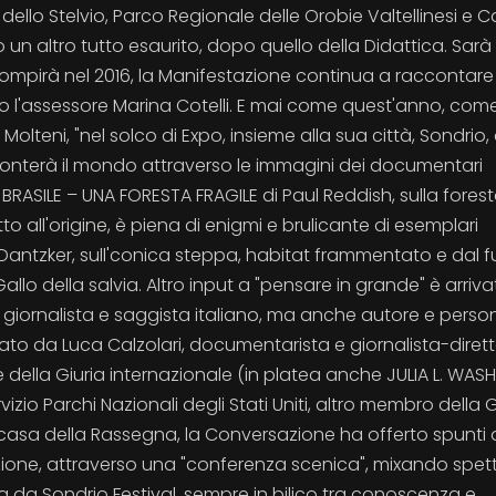
dello Stelvio, Parco Regionale delle Orobie Valtellinesi e
n altro tutto esaurito, dopo quello della Didattica. Sarà
 li compirà nel 2016, la Manifestazione continua a raccontare
ato l'assessore Marina Cotelli. E mai come quest'anno, com
olteni, "nel solco di Expo, insieme alla sua città, Sondrio,
cconterà il mondo attraverso le immagini dei documentari
i: BRASILE – UNA FORESTA FRAGILE di Paul Reddish, sulla fores
tto all'origine, è piena di enigmi e brulicante di esemplari
 Dantzker, sull'conica steppa, habitat frammentato e dal f
Gallo della salvia. Altro input a "pensare in grande" è arriv
o, giornalista e saggista italiano, ma anche autore e pers
stato da Luca Calzolari, documentarista e giornalista-diret
della Giuria internazionale (in platea anche JULIA L. WAS
rvizio Parchi Nazionali degli Stati Uniti, altro membro della G
 casa della Rassegna, la Conversazione ha offerto spunti d
gazione, attraverso una "conferenza scenica", mixando spe
ta da Sondrio Festival, sempre in bilico tra conoscenza e