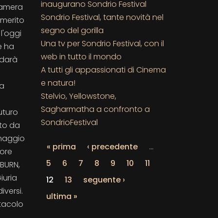
inaugurano Sondrio Festival
 Camera
Sondrio Festival, tante novità nel
 merito
segno del gorilla
 l'oggi
Una tv per Sondrio Festival, con il
e ha
web in tutto il mondo
 darà
A tutti gli appassionati di Cinema
e natura!
ta
Stelvio, Yellowstone,
Sagharmatha a confronto a
uturo
SondrioFestival
ato da
onaggio
« prima
‹ precedente
…
tore
5
6
7
8
9
10
11
HBURN,
iuria
12
13
seguente ›
iversi.
ultima »
ttacolo