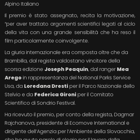
Alpino Italiano
Il premio è stato assegnato, recita la motivazione,
“per aver trattato argomenti scientifici legati al ciclo
della vita con una grande sensibilità che ha reso il
film particolarmente coinvolgente.
La giuria internazionale era composta oltre che da
Brambilla, dal regista valdostano vincitore della
scorsa edizione
Joseph Peaquin
, dal ranger
Mea
Arego
in rappresentanza del National Parks Service
Usa, da
Loredana Dresti
per il Parco Nazionale dello
Stelvio e da
Federica Gironi
per il Comitato
Scientifico di Sondrio Festival.
Ha ricevuto il premio, per conto della regista, Dagmar
Rajchanova, presidente di Ecomove International e
dirigente dell’Agenzia per l’Ambiente della Slovacchia,
che ha avuto parole di elogio per il lavoro della