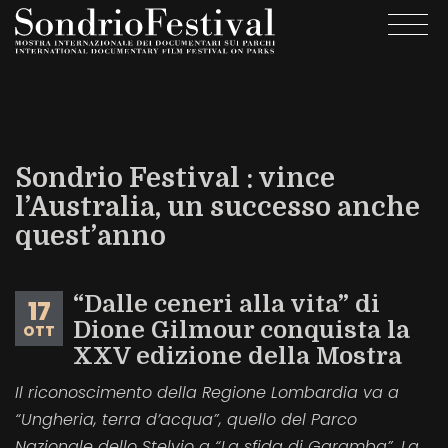
Salta
Togg
al
navi
contenuto
principale
Sondrio Festival : vince
l’Australia, un successo anche
quest’anno
“Dalle ceneri alla vita” di
17
Dione Gilmour conquista la
OTT
XXV edizione della Mostra
Il riconoscimento della Regione Lombardia va a
“Ungheria, terra d’acqua”, quello del Parco
Nazionale dello Stelvio a “La sfida di Garamba”. La