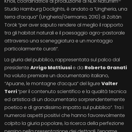
Knoll, coordinatrice di produzione di NDR Naturfilm–
Studio Hamburg Doclights, è andato a “Ungheria, una
terra d’acqua” (Ungheria/Germania, 2010) di Zoltán
Török “per aver saputo rendere al meglio il rapporto
tra gli habitat naturali e il paesaggio agro-pastorale
attraverso una sceneggiatura e un montaggio
particolarmente curati”.
La giuria del pubblico, rappresentata sul palco dal
presidente
Arrigo Mattiussi
e da
Roberto Granati
ha voluto premiare un documentario italiano,
“Apuane, le montagne d’acqua” del ligure
Valter
Torri
“per il contenuto scientifico e la qualità tecnica
ed artistica di un documentario sorprendentemente
poetico e di grandissimo impatto sul pubblico”. Tra i
numerosi aspetti positivi che hanno favorevolmente
colpito la giuria popolare, la ricerca della perfezione
persino nella presentazione dei dettagli, l’enorme