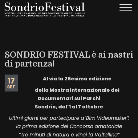
Salta
Togg
al
navi
contenuto
principale
SONDRIO FESTIVAL è ai nastri
di partenza!
Al via la 26esima edizione
17
SET
della Mostra Internazionale dei
Documentari sui Parchi
Sondrio, dal’1 al 7 ottobre
Ultimi giorni per partecipare a“Bim Videomaker”:
la prima edizione del Concorso amatoriale
“Tre minuti di natura e vinci la Valtellina”