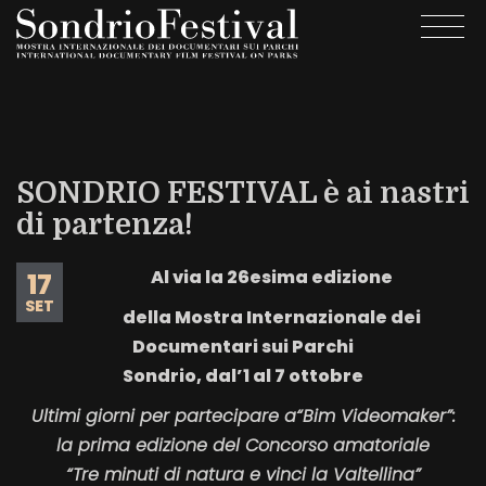
Salta
Togg
al
navi
contenuto
principale
SONDRIO FESTIVAL è ai nastri
di partenza!
Al via la 26esima edizione
17
SET
della Mostra Internazionale dei
Documentari sui Parchi
Sondrio, dal’1 al 7 ottobre
Ultimi giorni per partecipare a“Bim Videomaker”:
la prima edizione del Concorso amatoriale
“Tre minuti di natura e vinci la Valtellina”