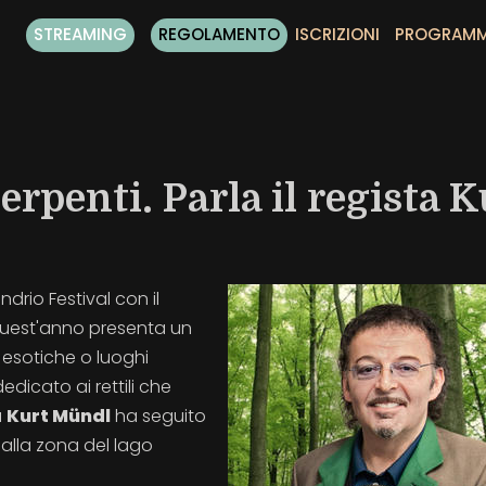
STREAMING
REGOLAMENTO
ISCRIZIONI
PROGRAM
serpenti. Parla il regista K
ndrio Festival con il
quest'anno presenta un
e esotiche o luoghi
edicato ai rettili che
a
Kurt M
ündl
ha seguito
alla zona del lago