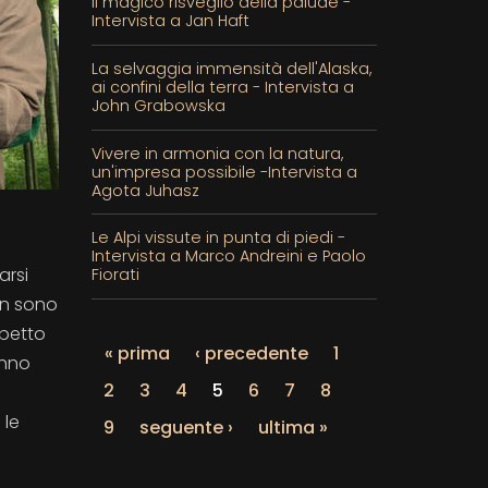
Il magico risveglio della palude -
Intervista a Jan Haft
La selvaggia immensità dell'Alaska,
ai confini della terra - Intervista a
John Grabowska
Vivere in armonia con la natura,
un'impresa possibile -Intervista a
Agota Juhasz
Le Alpi vissute in punta di piedi -
Intervista a Marco Andreini e Paolo
arsi
Fiorati
Non sono
spetto
« prima
‹ precedente
1
anno
2
3
4
5
6
7
8
 le
9
seguente ›
ultima »