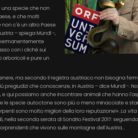
he una specie che non
aese, e che molti
e non c'è un altro Paese
ustria – spiega Mündl -,
ne permanentemente
so con i cliché sui
 arboricoli e pure un
genere, ma secondo il registra austriaco non bisogna ferm
 più pregiudizi che conoscenze, in Austria – dice Mündl -. 
si, e qui possiamo anche incontrare animali che hanno l'a
utte le specie autoctone sono più o meno minacciate e st
serpenti sono molto migliori della loro reputazione!».
La vita
ì, nella seconda serata di Sondrio Festival 2017: seguendo
orprendenti che vivono sulle montagne dell'Austria...