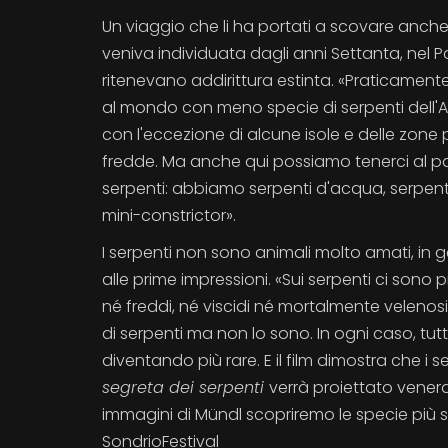
Un viaggio che li ha portati a scovare anc
veniva individuata dagli anni Settanta, nel P
ritenevano addirittura estinta. «Praticament
al mondo con meno specie di serpenti dell'A
con l'eccezione di alcune isole e delle zo
fredde. Ma anche qui possiamo tenerci al pas
serpenti: abbiamo serpenti d'acqua, serpenti
mini-constrictor».
I serpenti non sono animali molto amati, in 
alle prime impressioni. «Sui serpenti ci sono
né freddi, né viscidi né mortalmente veleno
di serpenti ma non lo sono. In ogni caso, t
diventando più rare. E il film dimostra che i 
segreta dei serpenti
verrà proiettato venerd
immagini di Mündl scopriremo le specie più s
SondrioFestival