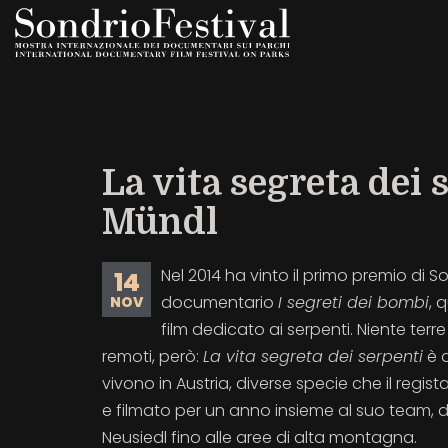
Salta
al
contenuto
principale
La vita segreta dei 
Mündl
Nel 2014 ha vinto il primo premio di So
14
documentario
I segreti dei bombi
, 
NOV
film dedicato ai serpenti. Niente terr
remoti, però:
La vita segreta dei serpenti
è d
vivono in Austria, diverse specie che il regist
e filmato per un anno insieme al suo team, d
Neusiedl fino alle aree di alta montagna.