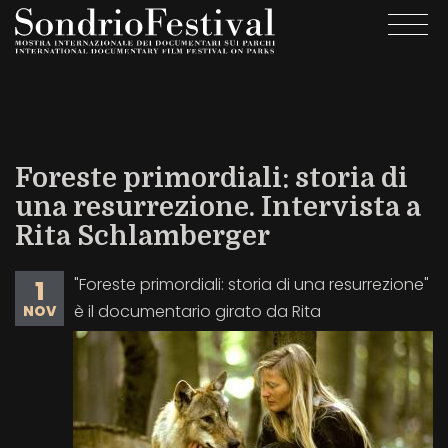
Salta
Togg
al
navi
contenuto
principale
Foreste primordiali: storia di
una resurrezione. Intervista a
Rita Schlamberger
"Foreste primordiali: storia di una resurrezione"
1
è il documentario girato da Rita
NOV