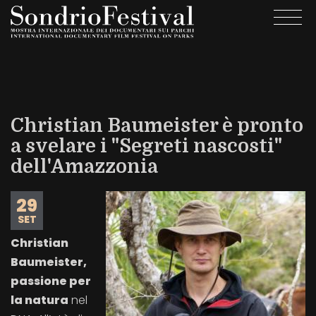
Salta
Togg
al
navi
contenuto
principale
Christian Baumeister è pronto
a svelare i "Segreti nascosti"
dell'Amazzonia
29
SET
Christian
Baumeister,
passione per
la natura
nel