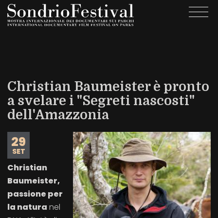
Salta
Togg
al
navi
contenuto
principale
Christian Baumeister è pronto
a svelare i "Segreti nascosti"
dell'Amazzonia
29
SET
Christian
Baumeister,
passione per
la natura
nel