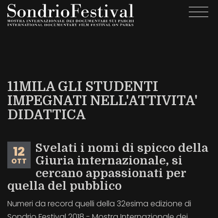
Salta
Togg
al
navi
contenuto
principale
11MILA GLI STUDENTI
IMPEGNATI NELL'ATTIVITA'
DIDATTICA
Svelati i nomi di spicco della
12
Giuria internazionale, si
OTT
cercano appassionati per
quella del pubblico
Numeri da record quelli della 32esima edizione di
Sondrio Festival 2018 - Mostra Internazionale dei