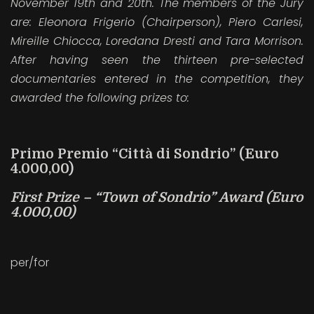
November 19
th
and 20
th
. The members of the Jury
are: Eleonora Frigerio (Chairperson), Piero Carlesi,
Mireille Chiocca, Loredana Dresti and Tara Morrison.
After having seen the thirteen pre-selected
documentaries entered in the competition, they
awarded the following prizes to:
Primo Premio “Città di Sondrio”
(Euro
4.000,00)
First Prize – “Town of Sondrio” Award
(Euro
4.000,00)
per/for