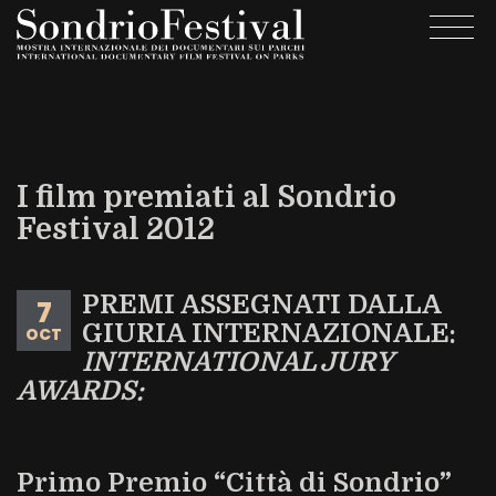
Skip
Togg
to
navi
main
content
I film premiati al Sondrio
Festival 2012
PREMI ASSEGNATI DALLA
7
GIURIA INTERNAZIONALE:
OCT
INTERNATIONAL JURY
AWARDS:
Primo Premio “Città di Sondrio”