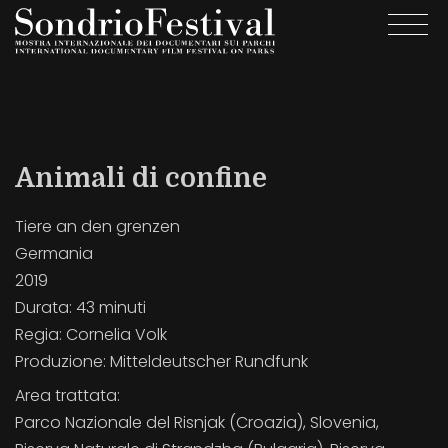
Skip
Togg
to
navi
main
content
Animali di confine
Tiere an den grenzen
Germania
2019
Durata:
43 minuti
Regia:
Cornelia Volk
Produzione:
Mitteldeutscher Rundfunk
Area trattata:
Parco Nazionale del Risnjak (Croazia), Slovenia,